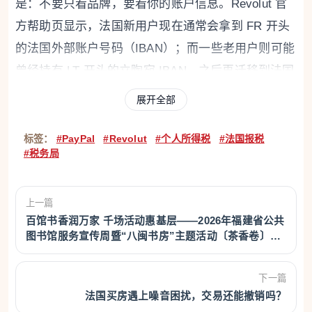
是：不要只看品牌，要看你的账户信息。Revolut 官
方帮助页显示，法国新用户现在通常会拿到 FR 开头
的法国外部账户号码（IBAN）；而一些老用户则可能
曾经持有 LT 开头的立陶宛 IBAN，之后再迁移到法国
实体。按照法国税务规则，需要申报的是在境外开
展开全部
立、持有、使用或关闭的账户，所以如果你在 2025
年持有或使用的仍是 LT 等非 FR 的 IBAN，通常就应
标签：
#PayPal
#Revolut
#个人所得税
#法国报税
#税务局
按境外账户申报；如果你现在持有的是 FR IBAN 的
法国账户，通常不属于 3916 表要申报的“境外账户”范
围。不过，如果你的账户在 2025 年内经历了从 LT
上一篇
百馆书香润万家 千场活动惠基层——2026年福建省公共
IBAN 迁移到 FR IBAN，这往往意味着原境外账户发
图书馆服务宣传周暨“八闽书房”主题活动〔茶香卷〕启
生了关闭或变更，报税时更要仔细核对。这个判断逻
幕
辑来自法国税务局对“境外账户”的定义，以及 Revolut
下一篇
官方对法国用户 IBAN 迁移方式的说明。
法国买房遇上噪音困扰，交易还能撤销吗？