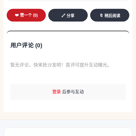
具体怎么申报？法国税务局的做法是：在申报 2025
❤️ 赞一个 (
0
)
🔗 分享
🔖 稍后阅读
年收入、也就是 2026 年提交的个人所得税申报中，
如果你本人或家庭成员在 2025 年有开立、持有、使
用或关闭的境外账户，就要在申报时勾选相关内容，
用户评论 (
0
)
并填写 3916 / 3916 bis 附表。官方 2026 年版报税说
明还写明了，在主申报表中要勾选 8UU，然后按每一
个账户分别填写机构名称、地址、账号信息、账户性
暂无评论，快来抢沙发吧！首评可提升互动曝光。
质、用途，以及开户或销户日期等内容。
千万不要觉得“账户没多少钱”就可以忽略。法国税务
登录
后参与互动
局明确写明：未申报一个境外银行账户，罚款为每个
账户 1500 欧元；如果账户设在没有和法国签署相关
税务信息合作协议的国家或地区，罚款可提高到
10000 欧元。而且，如果这个未申报账户还涉及未报