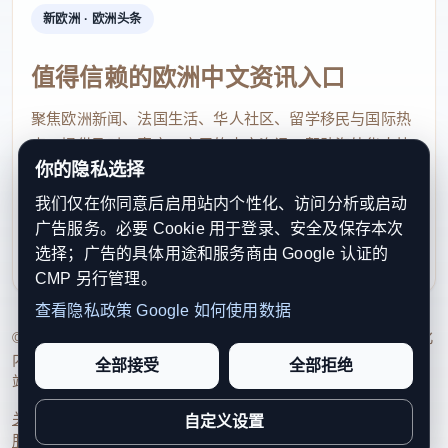
收入或资产，后续补税还可能叠加更重的处罚。
新欧洲 · 欧洲头条
对在法国生活的华人来说，最实用的判断方法其实很
值得信赖的欧洲中文资讯入口
简单：先看你的账户是不是境外账户，再看是否符合
聚焦欧洲新闻、法国生活、华人社区、留学移民与国际热
豁免。 PayPal 只有在“绑定法国账户 + 仅限特定用途
点，提供及时、真实、实用的中文资讯，帮助海外华人快
+ 年收款不超过 10000 欧元”时才可能不用报；
你的隐私选择
速了解欧洲动态。
Revolut 则要重点看你的 IBAN 是 FR 还是非 FR，以
我们仅在你同意后启用站内个性化、访问分析或启动
contact@xinouzhou.com
及 2025 年有没有发生从外国 IBAN 向法国 IBAN 的
广告服务。必要 Cookie 用于登录、安全及保存本次
服务支持、版权与合作：工作日优先处理站务、投稿与权
迁移。最稳妥的做法，是打开账户信息页或 RIB，确
选择；广告的具体用途和服务商由 Google 认证的
利通知
CMP 另行管理。
认开户机构、国家和 IBAN 前缀，再决定是否填报
查看隐私政策
Google 如何使用数据
3916。
© 2026 新欧洲·欧洲头条. All Rights Reserved. 本网站持续优化
内容透明度、联系方式与用户权利说明，以提升品牌信任感和
原文链接：
全部接受
全部拒绝
站点完整度。
https://www.faguoshenghuo.com/wenzhang/1807/fa-guo-bao-
shui-ti-xing-PayPal-Revolut-yao-bu-yao-shen-bao-2026-nian-
关于我们
法律声明
编辑规范
日期归档
隐私政策
Cookie 设置
自定义设置
zhe-yang-tian-bi-mian-1500-ou-yuan-fa-kuan
服务条款
联系我们