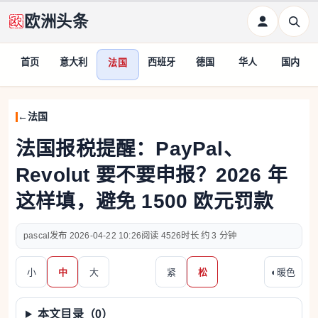
欧洲头条
首页
意大利
西班牙
德国
华人
国内
法国
法国
法国报税提醒：PayPal、
Revolut 要不要申报？2026 年
这样填，避免 1500 欧元罚款
pascal
2026-04-22 10:26
4526
约 3 分钟
小
中
大
紧
松
◐
暖色
本文目录（
0
）