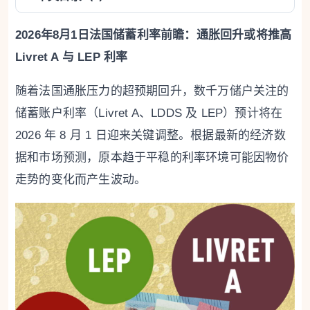
2026年8月1日法国储蓄利率前瞻：通胀回升或将推高
Livret A 与 LEP 利率
随着法国通胀压力的超预期回升，数千万储户关注的
储蓄账户利率（Livret A、LDDS 及 LEP）预计将在
2026 年 8 月 1 日迎来关键调整。根据最新的经济数
据和市场预测，原本趋于平稳的利率环境可能因物价
走势的变化而产生波动。