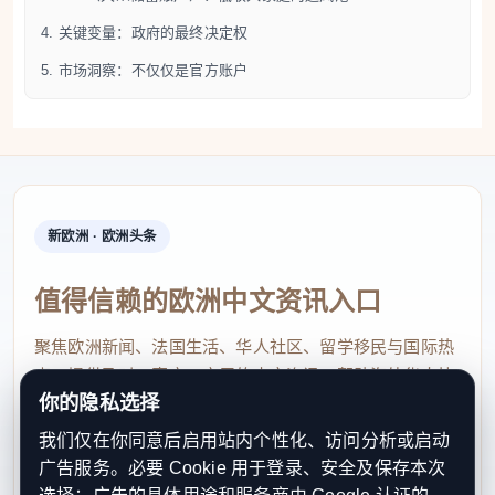
结果。在法国，
政府（具体由财政部决定）拥有最终
4. 关键变量：政府的最终决定权
裁定权：
5. 市场洞察：不仅仅是官方账户
干预风险：
政府可以决定不完全遵循计算公式。例
如，如果政府认为过高的储蓄利率会增加保障房融
资成本（Livret A 资金主要用于此），可能会选择
维持利率不变或仅微调。
新欧洲 · 欧洲头条
政治考量：
在物价上涨背景下，保护国民购买力是
值得信赖的欧洲中文资讯入口
重要的政治任务。因此，政府在 8 月份面临着“保
护储户利益”与“维持融资成本平衡”之间的抉择。
聚焦欧洲新闻、法国生活、华人社区、留学移民与国际热
点，提供及时、真实、实用的中文资讯，帮助海外华人快
5. 市场洞察：不仅仅是官方账户
你的隐私选择
速了解欧洲动态。
随着官方利率调整在即，各大银行也在积极行动。目
我们仅在你同意后启用站内个性化、访问分析或启动
contact@xinouzhou.com
广告服务。必要 Cookie 用于登录、安全及保存本次
前市场上已有部分银行推出高达
5% 或 5.10%
的短期
服务支持、版权与合作：工作日优先处理站务、投稿与权