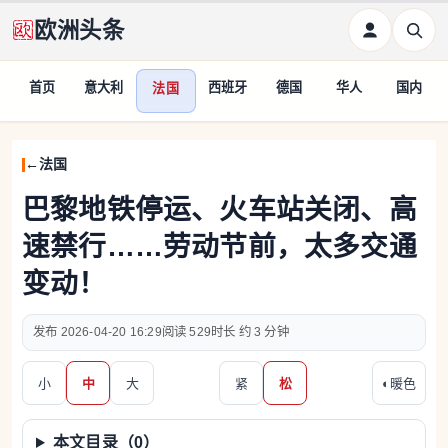
欧洲头条
首页
意大利
西班牙
德国
华人
国内
法国
法国
巴黎地铁停运、火车站关闭、高
速禁行……劳动节前，太多交通
变动！
2026-04-20 16:29
529
约 3 分钟
小
中
大
紧
松
◐
暖色
本文目录（
0
）