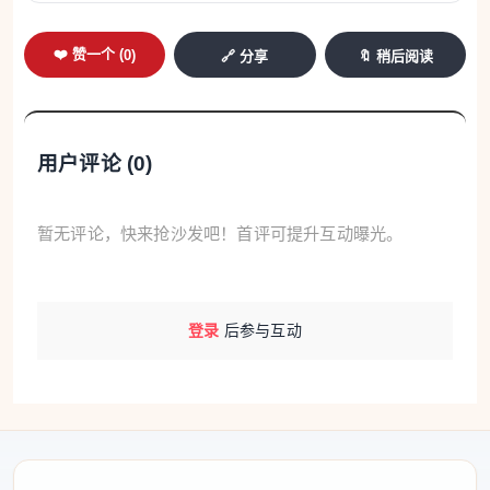
出现严重中断，七个车站将完全关闭。
❤️ 赞一个 (
0
)
🔗 分享
🔖 稍后阅读
在此期间，
Barbès-Rochechouart站与Châtelet
站之间
将完全关闭，包括
Gare du Nord站，Gare de l’Est站，
Château d’Eau站，Strasbourg–Saint-Denis
站，
用户评论 (
0
)
Réaumur–Sébastopol
站，
Étienne-Marcel
站和Les
Halles站。
暂无评论，快来抢沙发吧！首评可提升互动曝光。
临时安置点有这些 图源：
Ville de Colombes
RATP提醒：“由于这些扰动，预计换乘线路将出现大客
登录
后参与互动
流。建议您预留更长的出行时间。”在此期间，85路和
38路公交车可以全程覆盖停运站点路线，同时会将加强
服务。