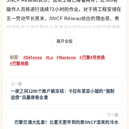
SNCF Réseau表示，这项工程已筹备两年，近500名
操作人员将进行连续72小时的作业。对于将工程安排在
五一劳动节长周末，SNCF Réseau给出的理由是，希
望避免在工作日影响大量乘坐R线及RER D线日常通勤
的旅客。据IDFM统计，这部分旅客多达70万人。
展开全部
而这只是今年Île-de-France交通调整的开始。整个
标签：
#Défense
#La
#Nanterre
#巴黎4号地铁
2026年，
Île-de-France
将有一系列大型现代化工程，
#巴黎地铁
为
未来大巴黎快线（Grand Paris Express）做准备。
因此，RER和地铁线路将多次部分关闭，严重干扰乘客
上一篇
的出行，尤其是在7月、8月以及重要长周末期间。
一夜之间1200个账户被冻结：卡拉布里亚小城的“强制
追债”风暴席卷全意
巴黎地铁四号线严重中断
下一篇
巴黎交通大乱套！比夏天更早到的是SNCF泼来的冷水
从4月20日到5月1日，因轨道施工，巴黎地铁四号线将