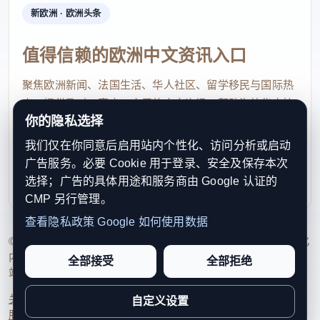
La Défense高速隧道关闭
新欧洲 · 欧洲头条
从2026年4月20日起至5月2日，位于Nanterre和La
值得信赖的欧洲中文资讯入口
Défense之间的A14高速公
路隧道将关闭
外省至巴黎方
聚焦欧洲新闻、法国生活、华人社区、留学移民与国际热
向。
点，提供及时、真实、实用的中文资讯，帮助海外华人快
你的隐私选择
速了解欧洲动态。
Nanterre和La Défense之间的A14高速公路隧道即将关闭
图
源：
AFP
我们仅在你同意后启用站内个性化、访问分析或启动
contact@xinouzhou.com
广告服务。必要 Cookie 用于登录、安全及保存本次
服务支持、版权与合作：工作日优先处理站务、投稿与权
法兰西岛大区公路管理局（Dirif）解释说，隧道消防管
选择；广告的具体用途和服务商由 Google 认证的
利通知
CMP 另行管理。
网现代化改造工程将在复活节假期（C区）的两周内进
查看隐私政策
Google 如何使用数据
行，因此需要全天24小时持续关闭。
© 2026 新欧洲·欧洲头条. All Rights Reserved. 本网站持续优化
内容透明度、联系方式与用户权利说明，以提升品牌信任感和
全部接受
全部拒绝
由于关闭的路段位于A86与N192/N1013公路之间，因
站点完整度。
此从A86内环和外环进入的部分连接匝道也将关闭，不
关于我们
法律声明
编辑规范
日期归档
隐私政策
Cookie 设置
自定义设置
过从N192和N1013公路过来的匝道将保持开放。
服务条款
联系我们