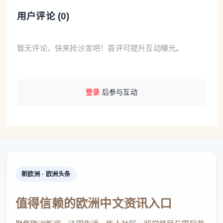
用户评论 (
0
)
天关山、百筱环飞云湖等5大生态产业同心共富带，
打通地理、产业、资源壁垒，推动畲乡从“单村火爆”
迈向“组团共富”。
暂无评论，快来抢沙发吧！首评可提升互动曝光。
节庆的“流量”也正转化为产业的“增量”。在万芳草
坪，“竹够好玩·纸鸢”活动吸引了不少亲子家庭；在水
登录
后参与互动
碓垟、百竹园、番茄采摘园，游客络绎不绝；周边农
家乐推出的“乌饭宴”“畲乡土猪宴”更是一席难求。数据
显示，往届“三月三”活动平均每年吸引超2万人参与，
带动共富市集直接收入近20万元，综合收益达1500万
元。今年，这一数字有望再创新高。
新欧洲 · 欧洲头条
青年入乡，“新农人”激活民族共富新动能
值得信赖的欧洲中文资讯入口
穿梭在市集与活动点位之间，记者注意到，一群