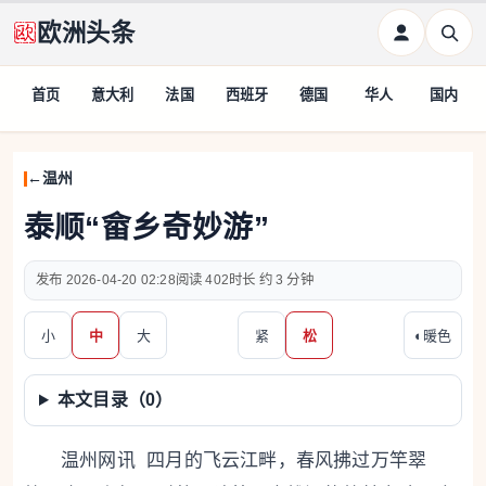
欧洲头条
首页
意大利
法国
西班牙
德国
华人
国内
温州
泰顺“畲乡奇妙游”
2026-04-20 02:28
402
约 3 分钟
小
中
大
紧
松
◐
暖色
本文目录（
0
）
温州网讯 四月的飞云江畔，春风拂过万竿翠