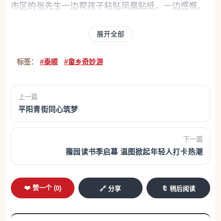
市区的张先生一边帮孩子粘贴凤凰贴纸，一边感慨。
组团联动，节庆“流量”变共富“增量”
展开全部
热闹的背后，是一张精心织就的“组织网”。据了
标签：
#泰顺
#畲乡奇妙游
解，本届“三月三”活动以司前畲族镇左溪村、竹里畲
族乡竹里村为“流量枢纽”，联合周边状元村、里光
上一篇
村、何宅垟村等村社，通过跨乡镇党建联建统筹资
平阳青街同心筑梦
源、统一规划精品动线。“各村共同策划、错位布局，
司前主推互动体验，竹里深耕非遗展示，收益按比例
下一篇
反哺沿线村，真正实现‘办好一个节、带活一片乡’。”
籀园读书季启幕 温图掀起年轻人打卡热潮
现场工作人员蓝韬向记者介绍道。
❤️ 赞一个 (
0
)
这正是泰顺县以党建引领推动民族乡镇“一体化”
🔗 分享
🔖 稍后阅读
发展的缩影。近年来，该县大力推进抓党建促乡村振
兴，成立“同心共富”联盟，以“1+5+N”组织框架串起环