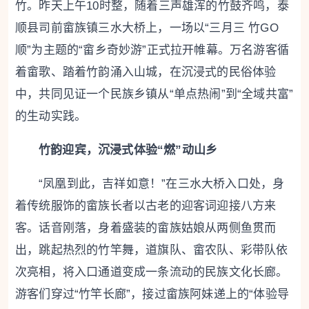
竹。昨天上午10时整，随着三声雄浑的竹鼓齐鸣，泰
顺县司前畲族镇三水大桥上，一场以“三月三 竹GO
顺”为主题的“畲乡奇妙游”正式拉开帷幕。万名游客循
着畲歌、踏着竹韵涌入山城，在沉浸式的民俗体验
中，共同见证一个民族乡镇从“单点热闹”到“全域共富”
的生动实践。
竹韵迎宾，沉浸式体验“燃”动山乡
“凤凰到此，吉祥如意！”在三水大桥入口处，身
着传统服饰的畲族长者以古老的迎客词迎接八方来
客。话音刚落，身着盛装的畲族姑娘从两侧鱼贯而
出，跳起热烈的竹竿舞，道旗队、畲农队、彩带队依
次亮相，将入口通道变成一条流动的民族文化长廊。
游客们穿过“竹竿长廊”，接过畲族阿妹递上的“体验导