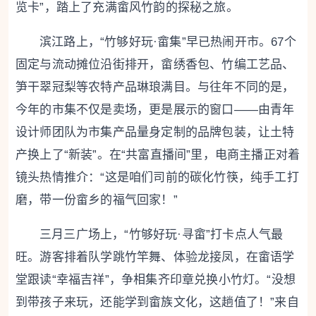
览卡”，踏上了充满畲风竹韵的探秘之旅。
滨江路上，“竹够好玩·畲集”早已热闹开市。67个
固定与流动摊位沿街排开，畲绣香包、竹编工艺品、
笋干翠冠梨等农特产品琳琅满目。与往年不同的是，
今年的市集不仅是卖场，更是展示的窗口——由青年
设计师团队为市集产品量身定制的品牌包装，让土特
产换上了“新装”。在“共富直播间”里，电商主播正对着
镜头热情推介：“这是咱们司前的碳化竹筷，纯手工打
磨，带一份畲乡的福气回家！”
三月三广场上，“竹够好玩·寻畲”打卡点人气最
旺。游客排着队学跳竹竿舞、体验龙接凤，在畲语学
堂跟读“幸福吉祥”，争相集齐印章兑换小竹灯。“没想
到带孩子来玩，还能学到畲族文化，这趟值了！”来自