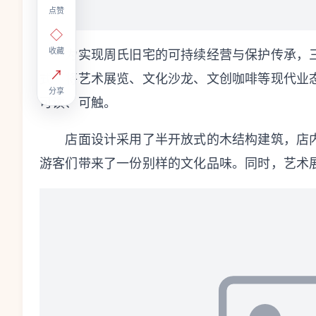
点赞
◇
收藏
为实现周氏旧宅的可持续经营与保护传承，三垟
↗
式，将艺术展览、文化沙龙、文创咖啡等现代业
分享
可读、可触。
店面设计采用了半开放式的木结构建筑，店内
游客们带来了一份别样的文化品味。同时，艺术展