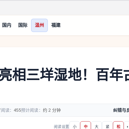
国内
国际
温州
福建
亮相三垟湿地！百年
7
阅读：
455
预计阅读：
约 2 分钟
纠错与
阅读设置
小
中
大
紧
松
◐