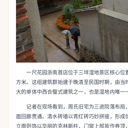
一尺花园浙南首店位于三垟湿地景区核心位置—
方米。这组建筑群始建于晚清至民国时期，由当
大的单体中西合璧式建筑之一，也是湿地内唯一
记者在现场看到，周氏旧宅为三进院落布局，
面回廊贯通。清水砖墙以青红砖巧妙拼接，形成
立面则饰以华丽的克林斯柱，门窗上部皆作券顶