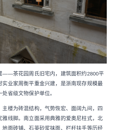
—茶花园周氏旧宅内，建筑面积约2800平
时实业家周衡平重金兴建，是浙南现存规模最
一处省级文物保护单位。
主楼为砖混结构，气势恢宏、面阔九间，四
优雅线脚。南立面采用典雅的爱奥尼柱式，北
，地面砖铺、石英砂浆抹面、栏杆扶手等历经