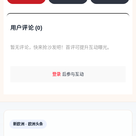
实验人员在剪产品的样本。
用户评论 (
0
)
“传统的羽绒服遭遇湿冷环境保暖性能大幅下降，
通过我们实测，利郎的拒水羽绒4.0可以达到10000分
暂无评论，快来抢沙发吧！首评可提升互动曝光。
钟超长拒水。”省纤检中心高级工程师王彩云说。长期
以来，国内羽绒行业缺乏统一的抗湿冷检测与评价规
范，企业研发缺少参照，消费者难以分辨产品好坏，
登录
后参与互动
既制约企业高端化发展，也拖累整个产业提质升级。
为破解产业技术瓶颈，去年，省纤检中心联合利
郎等企业组建标准起草组协同攻关，制定了《羽绒服
装抗湿冷性能的检测和评价》《拒水羽绒服装》两项
标准。面对“如何科学模拟湿冷环境”和“如何量化评价
新欧洲 · 欧洲头条
性能”两大核心挑战，技术团队通过超百批次对比试