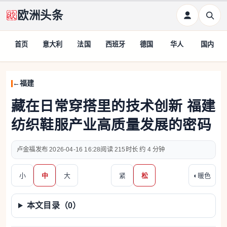
欧洲头条
首页
意大利
法国
西班牙
德国
华人
国内
福建
藏在日常穿搭里的技术创新 福建
纺织鞋服产业高质量发展的密码
卢金福
2026-04-16 16:28
215
约 4 分钟
小
中
大
紧
松
◐
暖色
本文目录（
0
）