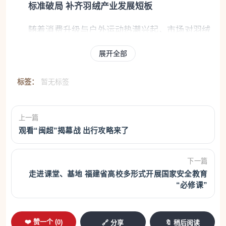
标准破局 补齐羽绒产业发展短板
随着消费升级与户外运动热潮兴起，市场对羽绒
服在雨雪等湿冷环境下的保暖性能提出了更高要求。
展开全部
早在2022年，利郎便提前布局拒水羽绒赛道，持续加
大研发投入，去年，迭代升级推出拒水羽绒4.0技术，
标签：
暂无标签
构建从面料、羽绒到工艺的整体抗湿冷解决方案，产
品在市场上热销。
上一篇
观看“闽超”揭幕战 出行攻略来了
下一篇
走进课堂、基地 福建省高校多形式开展国家安全教育
“必修课”
❤️ 赞一个 (
0
)
🔗 分享
🔖 稍后阅读