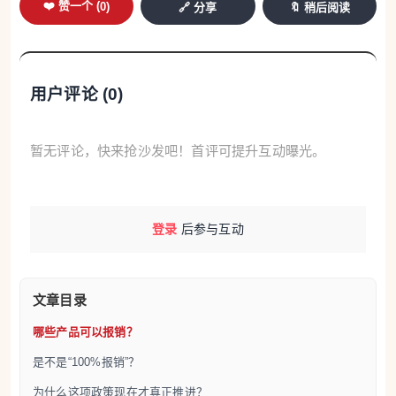
来看，需要分情况理解。
❤️ 赞一个 (
0
)
🔗 分享
🔖 稍后阅读
对于C2S受益人来说，这部分人群原则上可以享受
100%报销。
用户评论 (
0
)
而对于26岁以下人群，通常是由法国医保体系
Assurance Maladie 先承担一部分，剩余部分再由**
暂无评论，快来抢沙发吧！首评可提升互动曝光。
补充医疗保险（mutuelle）**承担。换句话说，不同
人群的实际报销方式并不完全一样，并不是所有年轻
人都由国家医保单独全额支付。
登录
后参与互动
因此，更准确的说法应该是：这是一项进入法国医疗
文章目录
报销体系的新政策，部分人群可实现全额负担，部分
哪些产品可以报销？
人群则通过医保和补充医保共同承担费用。
是不是“100%报销”？
为什么这项政策现在才真正推进？
为什么这项政策现在才真正推进？