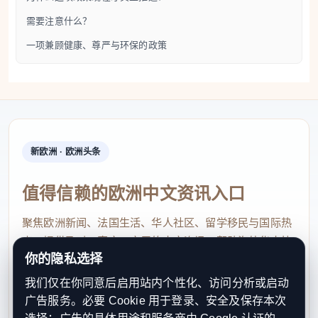
其实，这项措施并不是今年才提出。相关内容早已被
需要注意什么？
写入法国社会保障相关法律框架中，但一直因为后续
一项兼顾健康、尊严与环保的政策
实施细则、产品清单、价格标准、领取数量以及报销
操作方式等问题没有完全落地。
这次法国政府正式宣布从2026年秋季开始实施，说明
新欧洲 · 欧洲头条
政策终于进入实际执行阶段。也就是说，过去是“法律
上已经有方向”，现在才真正进入“普通民众可以实际
值得信赖的欧洲中文资讯入口
受益”的阶段。
聚焦欧洲新闻、法国生活、华人社区、留学移民与国际热
点，提供及时、真实、实用的中文资讯，帮助海外华人快
这项政策对不少在法国生活的华人家庭都很实用，尤
你的隐私选择
速了解欧洲动态。
其是以下几类人群：
我们仅在你同意后启用站内个性化、访问分析或启动
contact@xinouzhou.com
广告服务。必要 Cookie 用于登录、安全及保存本次
服务支持、版权与合作：工作日优先处理站务、投稿与权