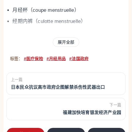
月经杯（coupe menstruelle）
经期内裤（culotte menstruelle）
可水洗卫生巾（serviette lavable）
展开全部
月经碟（disque menstruel）
需要注意的是，这次政策主要针对的是可重复使用类
标签：
#医疗保险
#月经用品
#法国政府
产品，并非传统的一次性卫生巾或卫生棉条。法国政
府之所以推动这一方向，一方面是为了减轻长期支出
上一篇
压力，另一方面也是为了鼓励更环保、可持续的生活
日本民众抗议高市政府企图解禁杀伤性武器出口
方式。
下一篇
是不是“100%报销”？
福建加快培育银发经济产业园
很多媒体标题会直接写成“100%报销”，但从实际机制