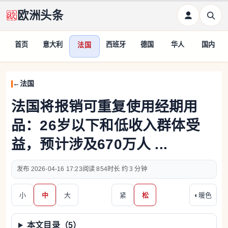
欧洲头条
首页
意大利
西班牙
德国
华人
国内
法国
法国
法国将报销可重复使用经期用
品：26岁以下和低收入群体受
益，预计涉及670万人 ...
2026-04-16 17:23
854
约 3 分钟
小
中
大
紧
松
◐
暖色
本文目录（
5
）