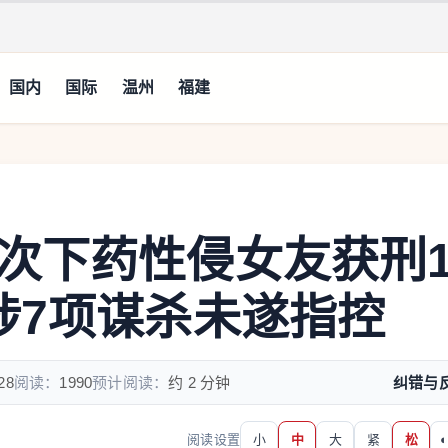
国内
国际
温州
福建
次下药性侵女友获刑1
涉7项谋杀未遂指控
28
阅读：
1990
预计阅读：
约 2 分钟
纠错与
阅读设置
小
中
大
紧
松
◐