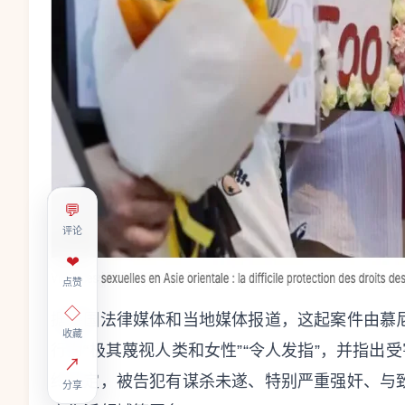
💬
评论
❤
点赞
◇
据德国法律媒体和当地媒体报道，这起案件由慕
收藏
行为“极其蔑视人类和女性”“令人发指”，并指出
↗
终认定，被告犯有谋杀未遂、特别严重强奸、与
分享