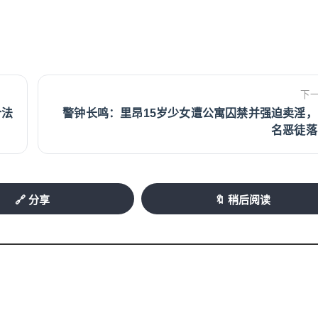
下
合法
警钟长鸣：里昂15岁少女遭公寓囚禁并强迫卖淫，
名恶徒落
🔗 分享
🔖 稍后阅读