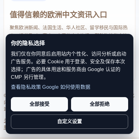
值得信赖的欧洲中文资讯入口
聚焦欧洲新闻、法国生活、华人社区、留学移民与国际热
点，提供及时、真实、实用的中文资讯，帮助海外华人快
你的隐私选择
速了解欧洲动态。
我们仅在你同意后启用站内个性化、访问分析或启动
contact@xinouzhou.com
广告服务。必要 Cookie 用于登录、安全及保存本次
服务支持、版权与合作：工作日优先处理站务、投稿与权
选择；广告的具体用途和服务商由 Google 认证的
利通知
CMP 另行管理。
查看隐私政策
Google 如何使用数据
© 2026 新欧洲·欧洲头条. All Rights Reserved. 本网站持续优化
内容透明度、联系方式与用户权利说明，以提升品牌信任感和
全部接受
全部拒绝
站点完整度。
关于我们
法律声明
编辑规范
日期归档
隐私政策
Cookie 设置
自定义设置
服务条款
联系我们