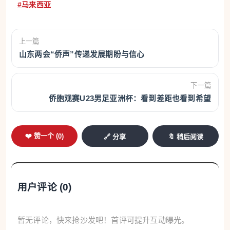
#马来西亚
上一篇
山东两会“侨声”传递发展期盼与信心
下一篇
侨胞观赛U23男足亚洲杯：看到差距也看到希望
❤️ 赞一个 (
0
)
🔗 分享
🔖 稍后阅读
用户评论 (
0
)
暂无评论，快来抢沙发吧！首评可提升互动曝光。