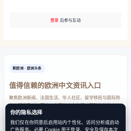
登录
后参与互动
新欧洲 · 欧洲头条
值得信赖的欧洲中文资讯入口
聚焦欧洲新闻、法国生活、华人社区、留学移民与国际热
点，提供及时、真实、实用的中文资讯，帮助海外华人快
你的隐私选择
速了解欧洲动态。
我们仅在你同意后启用站内个性化、访问分析或启动
contact@xinouzhou.com
广告服务。必要 Cookie 用于登录、安全及保存本次