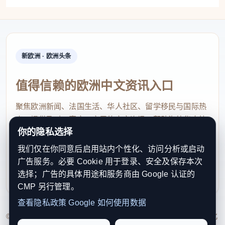
新欧洲 · 欧洲头条
值得信赖的欧洲中文资讯入口
聚焦欧洲新闻、法国生活、华人社区、留学移民与国际热
点，提供及时、真实、实用的中文资讯，帮助海外华人快
你的隐私选择
速了解欧洲动态。
我们仅在你同意后启用站内个性化、访问分析或启动
contact@xinouzhou.com
广告服务。必要 Cookie 用于登录、安全及保存本次
服务支持、版权与合作：工作日优先处理站务、投稿与权
选择；广告的具体用途和服务商由 Google 认证的
利通知
CMP 另行管理。
查看隐私政策
Google 如何使用数据
© 2026 新欧洲·欧洲头条. All Rights Reserved. 本网站持续优化