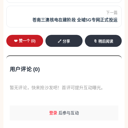
下一篇
苍南三澳核电在建阶段 全域5G专网正式投运
❤️ 赞一个 (
0
)
🔗 分享
🔖 稍后阅读
用户评论 (
0
)
暂无评论，快来抢沙发吧！首评可提升互动曝光。
登录
后参与互动