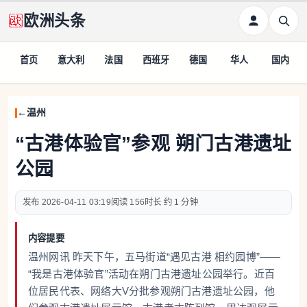
欧洲头条
首页
意大利
法国
西班牙
德国
华人
国内
温州
“古港体验官”参观 朔门古港遗址
公园
2026-04-11 03:19
156
约 1 分钟
内容提要
温州网讯 昨天下午，五马街道“遇见古港 相约园博”——
“我是古港体验官”活动在朔门古港遗址公园举行。近百
位居民代表、网络大V分批参观朔门古港遗址公园，他