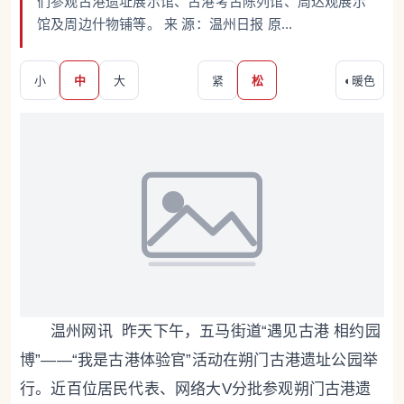
们参观古港遗址展示馆、古港考古陈列馆、周达观展示
馆及周边什物铺等。 来 源：温州日报 原...
小
中
大
紧
松
◐
暖色
温州网讯 昨天下午，五马街道“遇见古港 相约园
博”——“我是古港体验官”活动在朔门古港遗址公园举
行。近百位居民代表、网络大V分批参观朔门古港遗