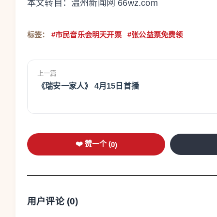
本文转自：
温州新闻网 66wz.com
标签：
#市民音乐会明天开票
#张公益票免费领
上一篇
《瑞安一家人》 4月15日首播
❤️ 赞一个 (
0
)
用户评论 (
0
)