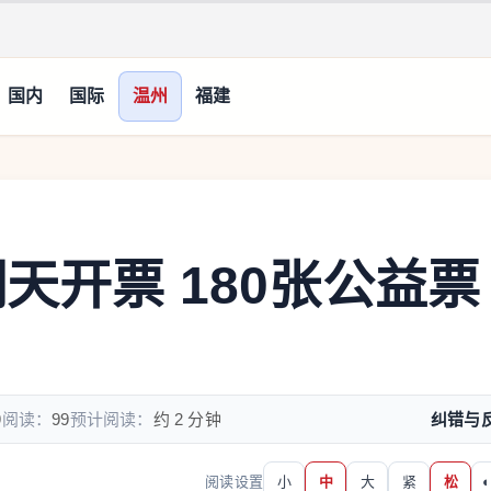
国内
国际
温州
福建
明天开票 180张公益票
9
阅读：
99
预计阅读：
约 2 分钟
纠错与
阅读设置
小
中
大
紧
松
◐