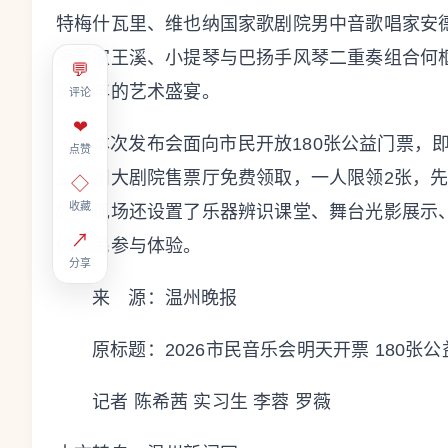
特梅什瓦里、维也纳国家歌剧院男中音歌唱家安
演奏家王溪、小提琴与巴扬手风琴二重奏组合何
💬
穿半年的艺术盛宴。
评论
❤
本次发布会面向市民开放180张公益门票，即日
点赞
至温州大剧院售票厅免费领取，一人限领2张，
◇
收藏
外，现场还设置了乐器辨识课堂、舞台光影展示
↗
供市民参与体验。
分享
来 源：温州晚报
原标题：
2026市民音乐会明天开票 180张
记者 陈希茜 实习生 李蓉 罗薇