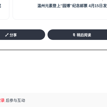
成
温州元素登上“园博”纪念邮票 4月15日
🔗 分享
🔖 稍后阅读
登录
后参与互动