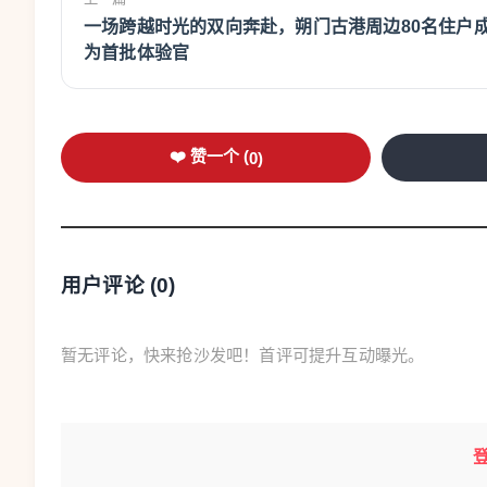
一场跨越时光的双向奔赴，朔门古港周边80名住户
为首批体验官
❤️ 赞一个 (
0
)
用户评论 (
0
)
暂无评论，快来抢沙发吧！首评可提升互动曝光。