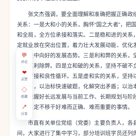
张文杰强调，要全面理解和准确把握正确政
关系：一是大和小的关系，胸怀“国之大者”，把
和全局，全方位承接和落实。二是稳和进的关系
定就业放在突出位置，着力壮大发展动能、优化
💬
进、进中向好的发展态势。三是利和弊的关系，
评论
民生谋利除弊。四是立和破的关系，坚持不破不
❤
有序衔接和良性循环。五是虚和实的关系，坚持
点赞
的关系，以治标快速破题，化解突出矛盾；以治
◇
系，把握好长远发展与当前工作、长期规划与阶
收藏
↗
一，坚定不移干好难而正确、难而重要的事情。
分享
市直有关单位党组（党委）主要负责人，各
间，大家进行了集中学习，部分培训班学员还列