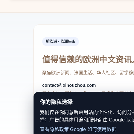
时，墨西哥立法机关已提起了一项法案，旨在严
称：“墨西哥绝不能成为有毒废料的倾倒场，也不
新欧洲 · 欧洲头条
值得信赖的欧洲中文资讯
聚焦欧洲新闻、法国生活、华人社区、留学移
contact@xinouzhou.com
服务支持、版权与合作：工作日优先处理站务
你的隐私选择
我们仅在你同意后启用站内个性化、访问分析或
择；广告的具体用途和服务商由 Google 认
© 2026 新欧洲·欧洲头条. All Rights 
查看隐私政策
Google 如何使用数据
关于我们
法律声明
编辑规范
日期归档
隐私政策
Coo