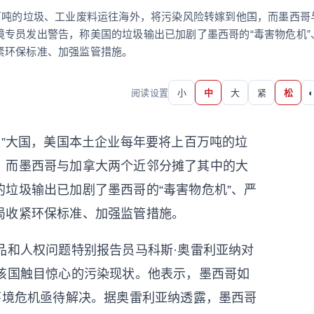
万吨的垃圾、工业废料运往海外，将污染风险转嫁到他国，而墨西哥
专员发出警告，称美国的垃圾输出已加剧了墨西哥的“毒害物危机”
紧环保标准、加强监管措施。
阅读设置
小
中
大
紧
松
◐
口”大国，美国本土企业每年要将上百万吨的垃
，而墨西哥与加拿大两个近邻分摊了其中的大
垃圾输出已加剧了墨西哥的“毒害物危机”、严
局收紧环保标准、加强监管措施。
品和人权问题特别报告员马科斯·奥雷利亚纳对
了该国触目惊心的污染现状。他表示，墨西哥如
环境危机亟待解决。据奥雷利亚纳透露，墨西哥