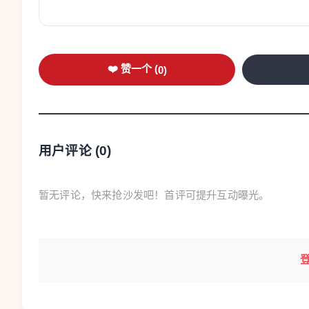
玛丽亚·恩里克斯表示，低劣的空气质量已经成
喘与眼部疾病的折磨。她说：“我们已经学会了与
蒙特雷一家育儿中心的负责人罗德里格斯指出，
❤️ 赞一个 (
0
)
繁咳嗽的状况如今已经“见怪不怪”。一项调查发
的铅、镉和砷含量超标，而该工厂回收的废料主
奥雷利亚纳批评称，墨西哥所承担的环境代价就是
用户评论 (
0
)
果该国环境制度标准不过硬，那么必然面临着一场
也曾在社交媒体上批评道，墨西哥现行制度对空气
暂无评论，快来抢沙发吧！首评可提升互动曝光。
被严控的污染企业可以在墨西哥畅行无阻。加西亚
近日，墨西哥辛鲍姆政府回应了各界的诉求，并
善。主管环保事务的墨西哥联邦检察官玛丽安娜·
点”，各工厂企业将对污染问题进行重新评估，