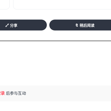
为该市日常生活中的一部分，市民饱受鼻炎、哮
疾病共存。”
中心内的儿童同样受到影响，家长们对孩子频
🔗 分享
🔖 稍后阅读
现，该市一家大型回收厂周边的居民区以及学校
要就是美国钢铁制造厂产出的有毒粉尘。
在为美国人的过度消费与经济活动“兜底”，如
“合法化污染”。新莱昂州州长塞缪尔·加西亚
、重金属污染的包容度“极高”，意味着在美国
认为，这对墨西哥而言堪称“耻辱”。
承认该国环保制度层面的不足，表示将予以完
登录
后参与互动
坦博雷尔表示，其部门已迎来监管层面的“转折
并对高碳排设施加装空气污染监测系统。与此同