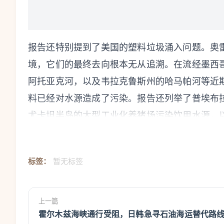
报告还特别提到了美国的塑料垃圾涌入问题。奥
境，它们的最终去向根本无从追溯。在流经墨西
阿托亚克河，以及韦拉克鲁斯州的哈马帕河等近
料已经对水源造成了污染。报告还列举了普埃布
尤卡坦半岛的大型工业化养猪场污染饮用水源，
的采矿化学品泄漏事件影响等等。
作为美国制造业的枢纽，墨西哥新莱昂州首府蒙
标签：
暂无标签
区最为严重的空气污染。政府记录显示，美国每
酸汽车电池，以及塑料、纸张和金属等普通废料
上一篇
属污染，这类污染大多来自为美国生产商品或处
霍尔木兹海峡通行受阻，日韩急寻石油海运替代路