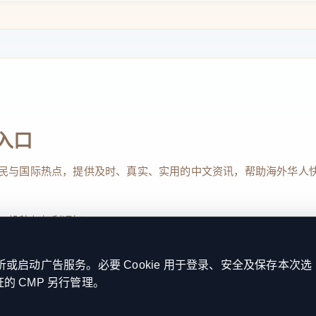
控外国的废料进口。参议员瓦尔多·费尔南德斯
应在商业压力下沦为污染的接收方。”
入口
民与国际热点，提供及时、真实、实用的中文资讯，帮助海外华人
、投稿与权利通知
启动广告服务。必要 Cookie 用于登录、安全及保存本次选
证的 CMP 另行管理。
Reserved. 本网站持续优化内容透明度、联系方式与用户权利说明，以提升
kie 设置
服务条款
联系我们