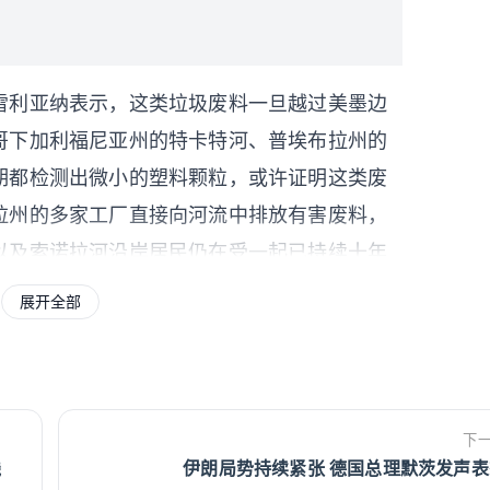
雷利亚纳表示，这类垃圾废料一旦越过美墨边
哥下加利福尼亚州的特卡特河、普埃布拉州的
期都检测出微小的塑料颗粒，或许证明这类废
拉州的多家工厂直接向河流中排放有害废料，
以及索诺拉河沿岸居民仍在受一起已持续十年
展开全部
特雷与美国经济合作密切，却也承受着北美地
年向墨西哥运送数十万吨危险废弃物，包括铅
。蒙特雷居民一直要求政府采取行动减少重金
下
理美国有害废弃物的工厂。当地环保活动人士
线
伊朗局势持续紧张 德国总理默茨发声表