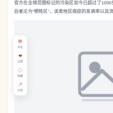
官方在全境范围标记的污染区如今已超过了100
后者沦为“牺牲区”，该类地区癌症的发病率以及
💬
评论
❤
点赞
◇
收藏
↗
分享