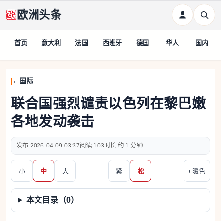
欧洲头条
首页
意大利
法国
西班牙
德国
华人
国内
国际
联合国强烈谴责以色列在黎巴嫩
各地发动袭击
2026-04-09 03:37
103
约 1 分钟
小
中
大
紧
松
◐
暖色
本文目录（
0
）