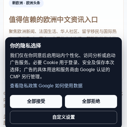
新欧洲 · 欧洲头条
值得信赖的欧洲中文资讯入口
聚焦欧洲新闻、法国生活、华人社区、留学移民与国际热
点，提供及时、真实、实用的中文资讯，帮助海外华人快
你的隐私选择
速了解欧洲动态。
我们仅在你同意后启用站内个性化、访问分析或启动
contact@xinouzhou.com
广告服务。必要 Cookie 用于登录、安全及保存本次
服务支持、版权与合作：工作日优先处理站务、投稿与权
选择；广告的具体用途和服务商由 Google 认证的
利通知
CMP 另行管理。
查看隐私政策
Google 如何使用数据
© 2026 新欧洲·欧洲头条. All Rights Reserved. 本网站持续优化
内容透明度、联系方式与用户权利说明，以提升品牌信任感和
全部接受
全部拒绝
站点完整度。
关于我们
法律声明
编辑规范
日期归档
隐私政策
Cookie 设置
自定义设置
服务条款
联系我们