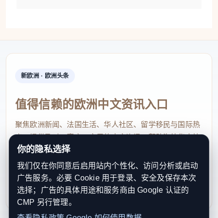
新欧洲 · 欧洲头条
值得信赖的欧洲中文资讯入口
聚焦欧洲新闻、法国生活、华人社区、留学移民与国际热
点，提供及时、真实、实用的中文资讯，帮助海外华人快
你的隐私选择
速了解欧洲动态。
我们仅在你同意后启用站内个性化、访问分析或启动
contact@xinouzhou.com
广告服务。必要 Cookie 用于登录、安全及保存本次
服务支持、版权与合作：工作日优先处理站务、投稿与权
选择；广告的具体用途和服务商由 Google 认证的
利通知
CMP 另行管理。
查看隐私政策
Google 如何使用数据