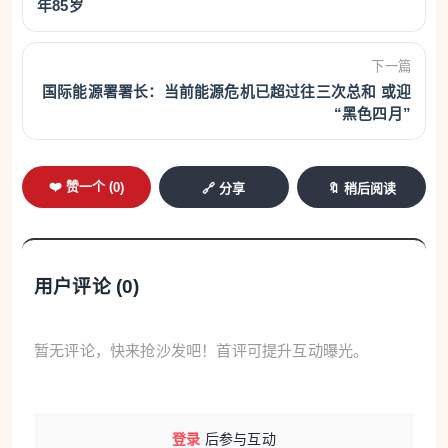
年85岁
下一篇
国际能源署署长：当前能源危机已超过往三次总和 或迎
“黑色四月”
❤️ 赞一个 (
0
)
🔗 分享
🔖 稍后阅读
用户评论 (
0
)
暂无评论，快来抢沙发吧！首评可提升互动曝光。
登录
后参与互动