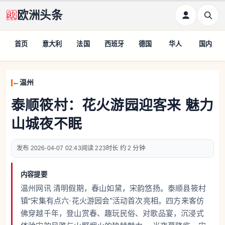
欧洲头条
首页
意大利
法国
西班牙
德国
华人
国内
温州
泰顺筱村：花火游园迎客来 魅力
山城夜不眠
2026-04-07 02:43
223
约 2 分钟
内容提要
温州网讯 清明假期，春山如黛，宋韵悠扬。泰顺县筱村
镇“宋集有点六·花火游园会”活动首次亮相。四方来客仿
佛穿越千年，登山赏春、趣玩民俗、对歌品宴，沉浸式