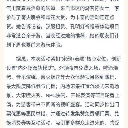
气里藏着最治愈的味道。来自市区的游客陈女士一家
参与了篝火晚会和烟花大赏，为丰富的活动连连点
赞。她告诉记者，汉服租赁、孔明灯祈福等体验项目
非常适合亲子游，当晚经过她的推荐，她的朋友们计
划下周也要前来游玩体验。
据悉，本次活动紧扣“宋韵+泰顺”核心定位，创新
设置“内外场双轨模式”。外场夜市免费入场，啤酒烧
烤、音乐演绎、篝火烟花等大众体验项目随到随玩，
最大限度降低参与门槛；内场宋集打造沉浸式宋韵场
景，大宋喷火秀、NPC快闪、开城表演等节目轮番上
演，为游客带来不间断的视听盛宴。活动同步推出门
票优惠等惠民举措，并通过转发集赞免费领门票、兑
换消费券等互动活动，吸引更多群众走进宋韵、感受