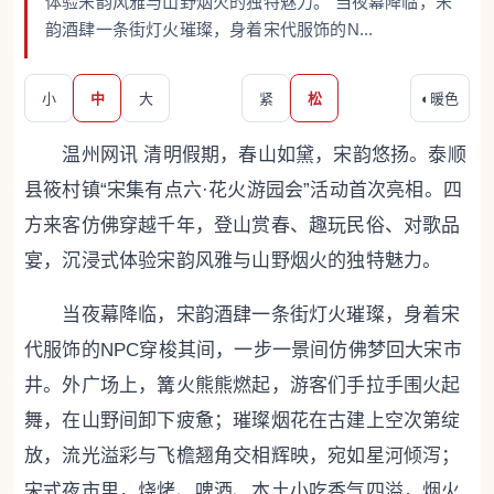
体验宋韵风雅与山野烟火的独特魅力。 当夜幕降临，宋
韵酒肆一条街灯火璀璨，身着宋代服饰的N...
小
中
大
紧
松
◐
暖色
温州网讯 清明假期，春山如黛，宋韵悠扬。泰顺
县筱村镇“宋集有点六·花火游园会”活动首次亮相。四
方来客仿佛穿越千年，登山赏春、趣玩民俗、对歌品
宴，沉浸式体验宋韵风雅与山野烟火的独特魅力。
当夜幕降临，宋韵酒肆一条街灯火璀璨，身着宋
代服饰的NPC穿梭其间，一步一景间仿佛梦回大宋市
井。外广场上，篝火熊熊燃起，游客们手拉手围火起
舞，在山野间卸下疲惫；璀璨烟花在古建上空次第绽
放，流光溢彩与飞檐翘角交相辉映，宛如星河倾泻；
宋式夜市里，烧烤、啤酒、本土小吃香气四溢，烟火