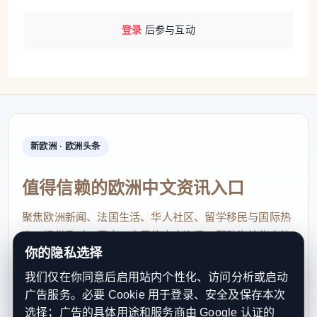
登录
后参与互动
新欧洲 · 欧洲头条
值得信赖的欧洲中文资讯入口
聚焦欧洲新闻、法国生活、华人社区、留学移民与国际热
点，提供及时、真实、实用的中文资讯，帮助海外华人快
你的隐私选择
速了解欧洲动态。
我们仅在你同意后启用站内个性化、访问分析或启动
contact@xinouzhou.com
广告服务。必要 Cookie 用于登录、安全及保存本次
服务支持、版权与合作：工作日优先处理站务、投稿与权
选择；广告的具体用途和服务商由 Google 认证的