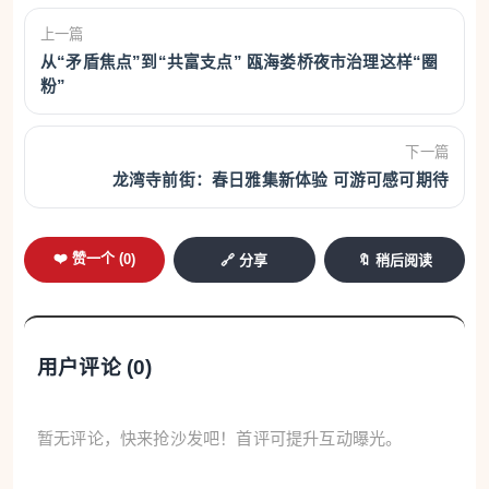
上一篇
从“矛盾焦点”到“共富支点” 瓯海娄桥夜市治理这样“圈
粉”
下一篇
龙湾寺前街：春日雅集新体验 可游可感可期待
❤️ 赞一个 (
0
)
🔗 分享
🔖 稍后阅读
用户评论 (
0
)
暂无评论，快来抢沙发吧！首评可提升互动曝光。