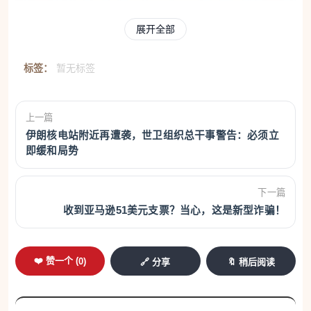
展开全部
标签：
暂无标签
上一篇
伊朗核电站附近再遭袭，世卫组织总干事警告：必须立
即缓和局势
告别“莫名其妙被签约”
下一篇
过去，即使监管不断加强，消费者仍然可能在接到一
收到亚马逊51美元支票？当心，这是新型诈骗！
通电话后，不知不觉被更换了能源供应商：
❤️ 赞一个 (
0
)
🔗 分享
🔖 稍后阅读
对方通过诱导提问让你说出“是（Si）”