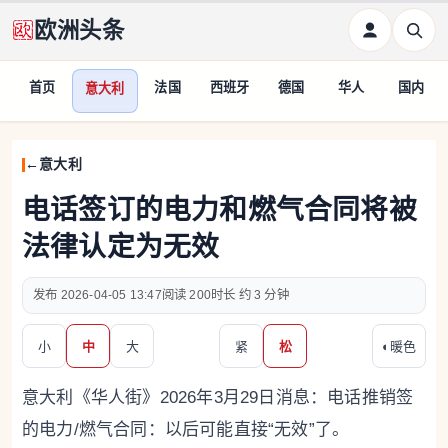
欧洲头条
首页
法国
西班牙
德国
华人
国内
意大利
意大利
电话签订的电力和燃气合同将被
法律认定为无效
2026-04-05 13:47
200
约 3 分钟
小
中
大
紧
松
◐
暖色
意大利《华人街》2026年3月29日消息：电话推销签
的电力/燃气合同：以后可能直接“无效”了。