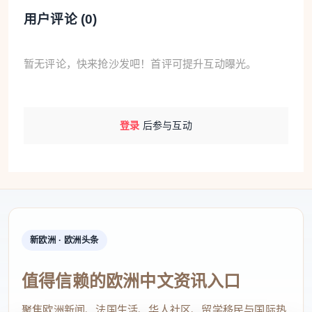
然后剪辑录音作为“同意”的证据
用户评论 (
0
)
几天后你才发现已经“签了合同”
这种情况在意大利影响了数百万用户。
暂无评论，快来抢沙发吧！首评可提升互动曝光。
而现在，新规将从根本上终结这一乱象：
登录
后参与互动
? 没有事先明确同意，合同从一开始就是无效的（视
同不存在）。
该规定已写入《消费者法典》（2005年第206号法
新欧洲 · 欧洲头条
令）第51条新增条款中。
单一句话总结：
值得信赖的欧洲中文资讯入口
? 以后如果你没有提前同意，对方打电话给你推销电
聚焦欧洲新闻、法国生活、华人社区、留学移民与国际热