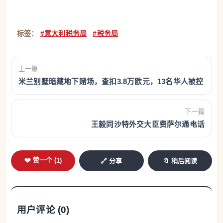
标签：
#意大利税务局
#税务局
上一篇
米兰别墅暗藏地下赌场，查扣3.8万欧元，13名华人被控
下一篇
王毅同沙特外交大臣费萨尔通电话
❤️ 赞一个 (
1
)
🔗 分享
🔖 稍后阅读
用户评论 (
0
)