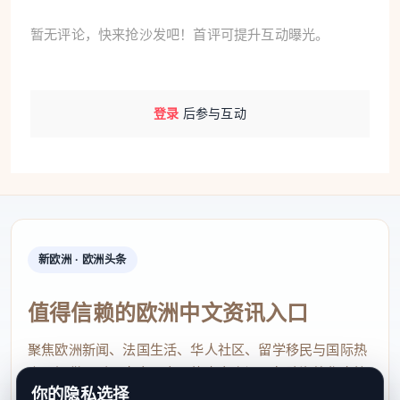
暂无评论，快来抢沙发吧！首评可提升互动曝光。
登录
后参与互动
新欧洲 · 欧洲头条
值得信赖的欧洲中文资讯入口
聚焦欧洲新闻、法国生活、华人社区、留学移民与国际热
点，提供及时、真实、实用的中文资讯，帮助海外华人快
你的隐私选择
速了解欧洲动态。