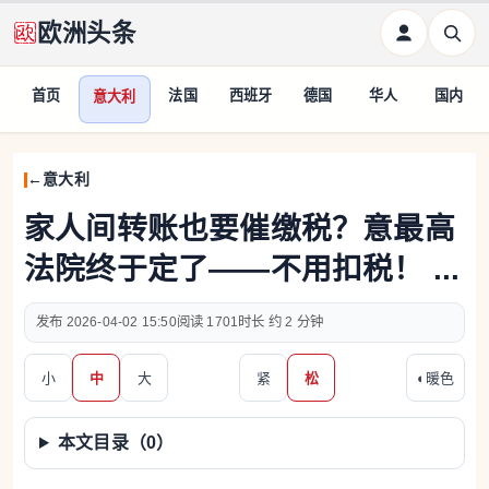
欧洲头条
首页
法国
西班牙
德国
华人
国内
意大利
意大利
家人间转账也要催缴税？意最高
法院终于定了——不用扣税！ ...
2026-04-02 15:50
1701
约 2 分钟
小
中
大
紧
松
◐
暖色
本文目录（
0
）