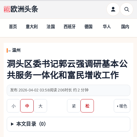
欧洲头条
首页
意大利
法国
西班牙
德国
华人
国内
温州
洞头区委书记郭云强调研基本公
共服务一体化和富民增收工作
2026-04-02 03:58
206
约 2 分钟
小
中
大
紧
松
◐
暖色
本文目录（
0
）