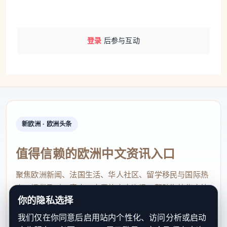
登录
后参与互动
新欧洲 · 欧洲头条
值得信赖的欧洲中文资讯入口
聚焦欧洲新闻、法国生活、华人社区、留学移民与国际热
点，提供及时、真实、实用的中文资讯，帮助海外华人快
你的隐私选择
速了解欧洲动态。
我们仅在你同意后启用站内个性化、访问分析或启动
contact@xinouzhou.com