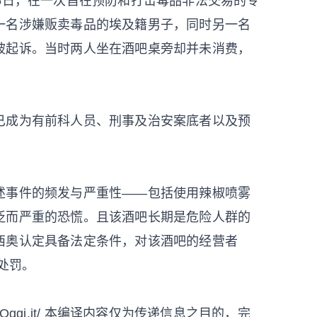
5日，在一次旨在预防和打击毒品非法交易的专
一名涉嫌贩卖毒品的埃及籍男子，同时另一名
被起诉。当时两人坐在酒吧桌旁却并未消费，
已成为有前科人员、刑事及治安案底者以及预
述事件的频发与严重性——包括使用辣椒喷雾
泛而严重的恐慌。且该酒吧长期是危险人群的
西奥认定具备法定条件，对该酒吧的经营者
处罚。
aOggi.it/ 本编译内容仅为传递信息之目的，完