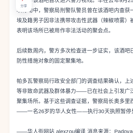
这并非该酒吧首次进入警方视线。早在去年9月2
分享
项行动中，警察局刑警队警员曾在该酒吧内查获
埃及籍男子因非法携带攻击性武器（辣椒喷雾）
表明该场所已被用作非法活动的聚会点。
后续数周内，警方多次检查进一步证实，该酒吧
防性措施对象的固定聚集地。
帕多瓦警察局行政安全部门的调查结果确认，上
等非致命武器及群体暴力——已在社会上引发广
聚集场所。基于这些调查证据，警察局长奥多里
——一名26岁的华人女性——执行30天执照暂停
——华人街网站 alexzou编译 消息来源：Padov