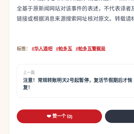
全基于原新闻网站对该事件的表述，不代表译者
链接或根据消息来源搜索网址核对原文。转载请
标签：
#华人酒吧
#帕多瓦
#帕多瓦警察局
上一篇
注意！常规转账明天2号起暂停，复活节假期后才恢
复！
❤️ 赞一个 (
0
)