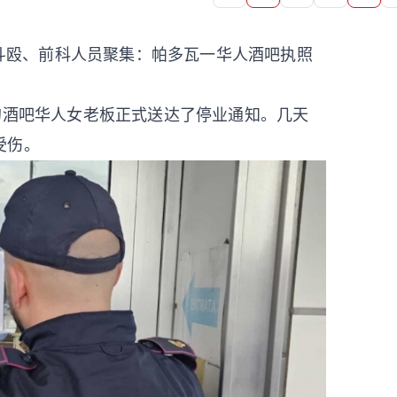
、斗殴、前科人员聚集：帕多瓦一华人酒吧执照
的酒吧华人女老板正式送达了停业通知。几天
受伤。