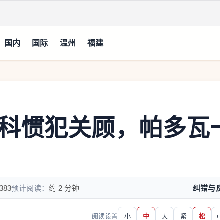
国内
国际
温州
福建
科惯犯关顾，帕多瓦
383
预计阅读：
约 2 分钟
纠错与
阅读设置
小
中
大
紧
松
◐