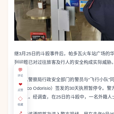
继3月25日的斗殴事件后，帕多瓦火车站广场的
列问题已对过往旅客及行人的安全构成实际威胁
💬
评论
帕多瓦警察局行政安全部门的警员与“飞行小队”
❤
（Marco Odorisio）签发的30天执照暂
点赞
重隐患。经调查，在25日的斗殴中，一名外籍人
◇
收藏
↗