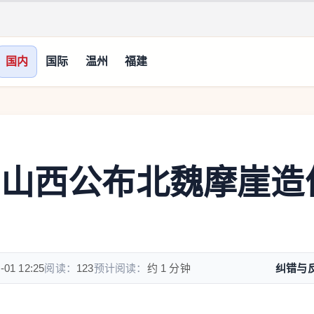
国内
国际
温州
福建
！山西公布北魏摩崖造
-01 12:25
阅读：
123
预计阅读：
约 1 分钟
纠错与