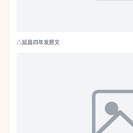
△延昌四年发愿文