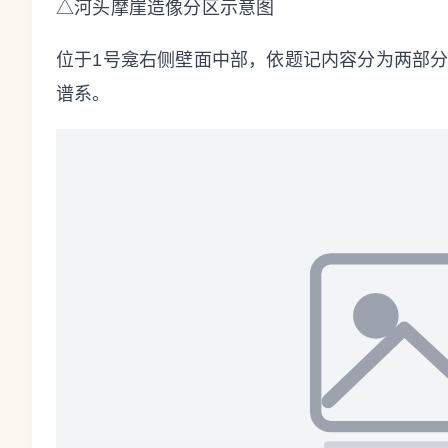
△河头摩崖造像分区示意图
位于1号龛右侧壁面中部，依题记内容分为两部
谱系。