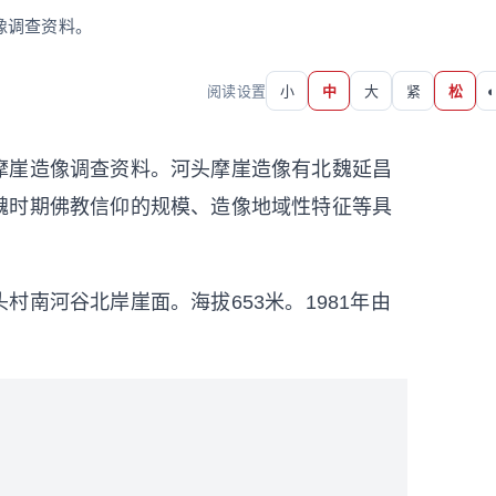
像调查资料。
阅读设置
小
中
大
紧
松
◐
摩崖造像调查资料。河头摩崖造像有北魏延昌
魏时期佛教信仰的规模、造像地域性特征等具
南河谷北岸崖面。海拔653米。1981年由
。