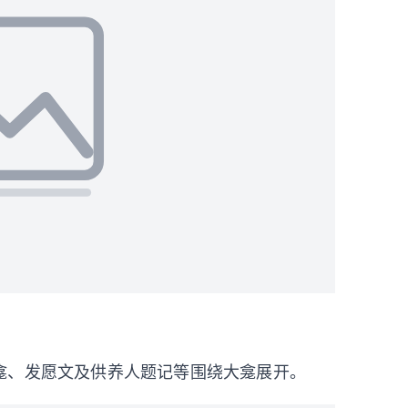
龛、发愿文及供养人题记等围绕大龛展开。