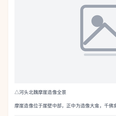
△河头北魏摩崖造像全景
摩崖造像位于崖壁中部，正中为造像大龛，千佛