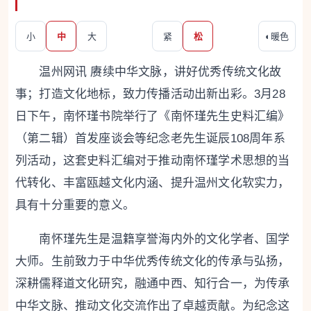
小
中
大
紧
松
◐
暖色
温州网讯 赓续中华文脉，讲好优秀传统文化故
事；打造文化地标，致力传播活动出新出彩。3月28
日下午，南怀瑾书院举行了《南怀瑾先生史料汇编》
（第二辑）首发座谈会等纪念老先生诞辰108周年系
列活动，这套史料汇编对于推动南怀瑾学术思想的当
代转化、丰富瓯越文化内涵、提升温州文化软实力，
具有十分重要的意义。
南怀瑾先生是温籍享誉海内外的文化学者、国学
大师。生前致力于中华优秀传统文化的传承与弘扬，
深耕儒释道文化研究，融通中西、知行合一，为传承
中华文脉、推动文化交流作出了卓越贡献。为纪念这