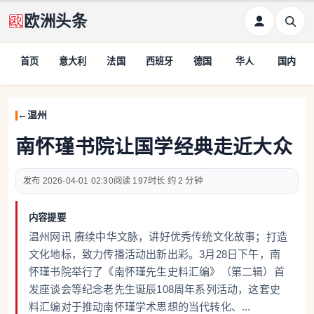
欧洲头条
首页
意大利
法国
西班牙
德国
华人
国内
温州
南怀瑾书院让国学经典走近大众
2026-04-01 02:30
197
约 2 分钟
内容提要
温州网讯 赓续中华文脉，讲好优秀传统文化故事；打造
文化地标，致力传播活动出新出彩。3月28日下午，南
怀瑾书院举行了《南怀瑾先生史料汇编》（第二辑）首
发座谈会等纪念老先生诞辰108周年系列活动，这套史
料汇编对于推动南怀瑾学术思想的当代转化、...