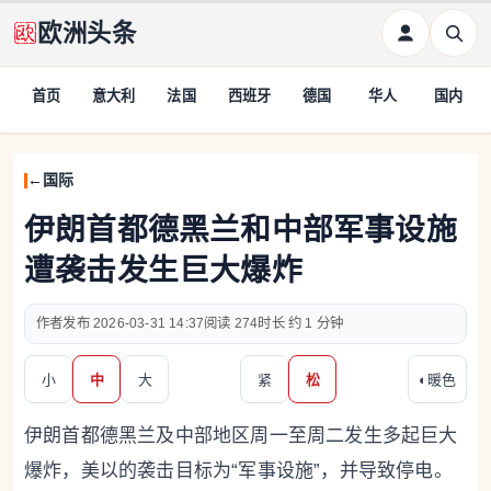
欧洲头条
首页
意大利
法国
西班牙
德国
华人
国内
国际
伊朗首都德黑兰和中部军事设施
遭袭击发生巨大爆炸
作者
2026-03-31 14:37
274
约 1 分钟
小
中
大
紧
松
◐
暖色
伊朗首都德黑兰及中部地区周一至周二发生多起巨大
爆炸，美以的袭击目标为“军事设施”，并导致停电。