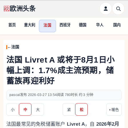
欧洲头条
首页
意大利
西班牙
德国
华人
国内
法国
法国
法国 Livret A 或将于8月1日小
幅上调：1.7%成主流预期，储
蓄族再迎利好
pascal
2026-03-27 13:54
780
约 3 分钟
小
中
大
紧
松
◐
暖色
法国最常见的免税储蓄账户
Livret A
，自
2026年2月