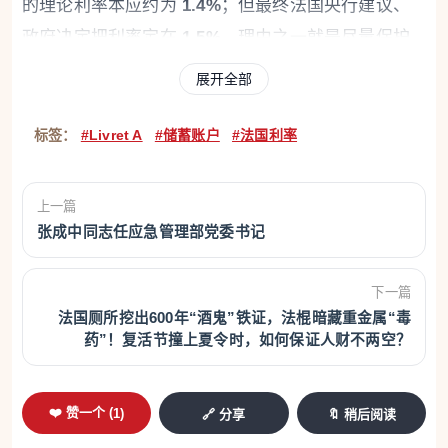
的理论利率本应约为
1.4%
；但最终法国央行建议、
政府决定把利率定在
1.5%
，理由之一就是尽量保护
储户购买力。这说明，Livret A 的最终利率虽然有公
展开全部
式作为基础，但最后仍带有一定政策判断色彩。
标签：
#Livret A
#储蓄账户
#法国利率
那么，8月到底可能升到多少？目前法国财经媒体给
出的判断并不完全一致。较早的分析偏谨慎，例如
上一篇
Boursorama
在 3 月初援引专家观点时认为，8月最
张成中同志任应急管理部党委书记
多可能只会从
1.5%
小升到
1.6%
。但在 Insee 3 月底
上调通胀预测之后，
Meilleurtaux
的最新推演则认
下一篇
为，按其所谓的
“Insee 情景”
，Livret A 和
LDDS
有
法国厕所挖出600年“酒鬼”铁证，法棍暗藏重金属“毒
药”！复活节撞上夏令时，如何保证人财不两空？
机会在
8月1日回升至 1.7%
；更激进一点的市场判
断，甚至提到
1.8%
的可能。不过，这类更高预测目
前仍属于情景推演，而不是官方结论。
❤️ 赞一个 (
1
)
🔗 分享
🔖 稍后阅读