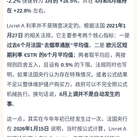
-2.2%
快速转为
3月的 +16.5%
，并在
4月和6月维持
在 +22.8%
左右。
Livret A 利率并不是随意决定的。根据法国
2021年1
月27日
的相关法规，它主要参考两个核心指标：一是
过去6个月法国“去烟草通胀”平均值
，二是
欧元区短
期利率 €STR 的6个月平均值
；两者取平均后，再按
规则四舍五入，且设有
0.5%
的下限。法规同时也写
明，如果法国央行认为存在特殊情况，或者公式结果
不足以整体维护储户购买力，政府可以不完全照公式
机械执行。换句话说，
8月上调并不是自动发生的
事
。
这一点，其实在今年年初已经发生过一次。法国央行
在
2026年1月15日
说明，当时按公式计算，Livret A