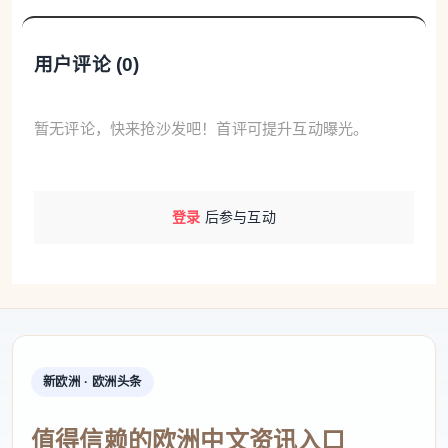
对在法国生活的华人家庭来说，Livret A 仍然更适合
被看作一种
应急储蓄工具
，而不是高收益理财产品。
用户评论 (
0
)
它的优势依旧很明确：
利息免税、资金可随时取用、
个人存款上限为 22,950 欧元
，而且利息按每月
1日和
暂无评论，快来抢沙发吧！首评可提升互动曝光。
16日
计算，年底计入本金。也正因为如此，就算 8
月真的小幅上调，Livret A 更大的意义仍然是帮助家
庭管理备用金、房租缓冲金和短期现金流，而不是靠
登录
后参与互动
它实现明显增值。
综合目前公开信息来看，
Livret A 在今年8月小幅回升
的可能性确实存在
，但更接近
1.6% 到 1.7%
这一区
间，
1.8%
仍属于偏乐观预期。最终结果，还是要看
7
月中旬 Banque de France 的正式测算
，以及法国政
新欧洲 · 欧洲头条
府是否选择完全跟随公式。
值得信赖的欧洲中文资讯入口