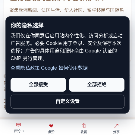
聚焦欧洲新闻、法国生活、华人社区、留学移民与国际热
原文链接：
点，提供及时、真实、实用的中文资讯，帮助海外华人快
https://www.faguoshenghuo.com/wenzhang/1785/fa-guo-
你的隐私选择
速了解欧洲动态。
Livret-A-huo-jiang-yu-8-yue-1-ri-xiao-fu-shang-diao-1-7-
我们仅在你同意后启用站内个性化、访问分析或启动
contact@xinouzhou.com
cheng-zhu-liu-yu-qi-chu-xu-zu-zai-ying-li-hao
广告服务。必要 Cookie 用于登录、安全及保存本次
服务支持、版权与合作：工作日优先处理站务、投稿与权
选择；广告的具体用途和服务商由 Google 认证的
利通知
CMP 另行管理。
查看隐私政策
Google 如何使用数据
© 2026 新欧洲·欧洲头条. All Rights Reserved. 本网站持续优化
内容透明度、联系方式与用户权利说明，以提升品牌信任感和
全部接受
全部拒绝
站点完整度。
关于我们
法律声明
编辑规范
日期归档
隐私政策
Cookie 设置
自定义设置
服务条款
联系我们
💬
⌂
◎
❤
↗
🔖
↗
○
评论 0
首页
关注
热榜
我的
点赞
收藏
分享