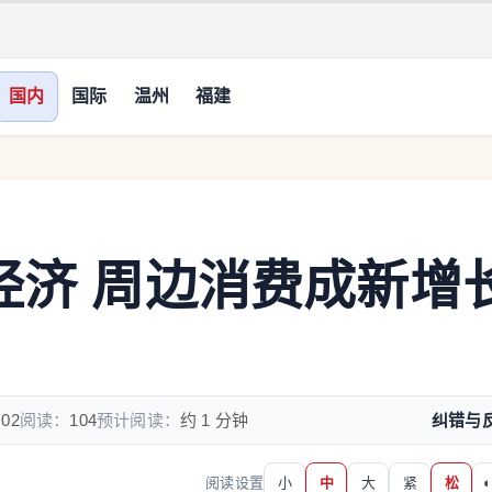
国内
国际
温州
福建
经济 周边消费成新增
:02
阅读：
104
预计阅读：
约 1 分钟
纠错与
阅读设置
小
中
大
紧
松
◐