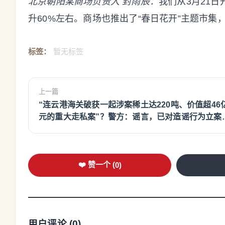
北京朝阳某商场负责人 封雨辰：
我们从3月21
升60%左右。商场也推出了“春日花开”主题市
标签：
暂无标签
上一篇
“连云港海关破获一起涉案稀土达220吨、价值超46
元的重大走私案”？警方：谣言，已对造谣行为立案
查
❤️ 赞一个 (
0
)
用户评论 (
0
)