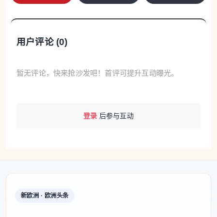
这名被指控的“老鸨”通过知名约会网站发布露骨广告
招揽客户，安排“约会”并商定价格，根据客户要求的
用户评论 (
0
)
亲密程度和服务时长制定了明确的价目表。该美容中
心全天24小时营业。
暂无评论，快来抢沙发吧！首评可提升互动曝光。
在此次调查中，税务警察还确认了另外三名涉案人
员，并因共同涉嫌组织卖淫罪对其提出控告。其中包
登录
后参与互动
括一名华人女性同伙，她协助被捕女子管理卖淫活动
并招募其他女性。两人还有一名60岁的意大利男子作
为帮手，负责场所维护和照顾被迫住在该美容中心内
的卖淫女性。该男子还负责保管非法所得，并将其存
入该美容中心增值税号名义持有人的银行账户中。
新欧洲 · 欧洲头条