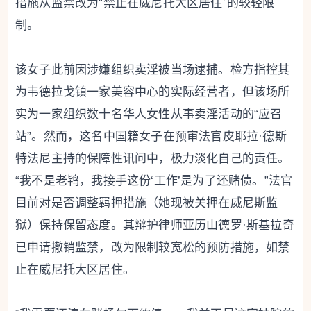
措施从监禁改为“禁止在威尼托大区居住”的较轻限
制。
该女子此前因涉嫌组织卖淫被当场逮捕。检方指控其
为韦德拉戈镇一家美容中心的实际经营者，但该场所
实为一家组织数十名华人女性从事卖淫活动的“应召
站”。然而，这名中国籍女子在预审法官皮耶拉·德斯
特法尼主持的保障性讯问中，极力淡化自己的责任。
“我不是老鸨，我接手这份‘工作’是为了还赌债。”法官
目前对是否调整羁押措施（她现被关押在威尼斯监
狱）保持保留态度。其辩护律师亚历山德罗·斯基拉奇
已申请撤销监禁，改为限制较宽松的预防措施，如禁
止在威尼托大区居住。