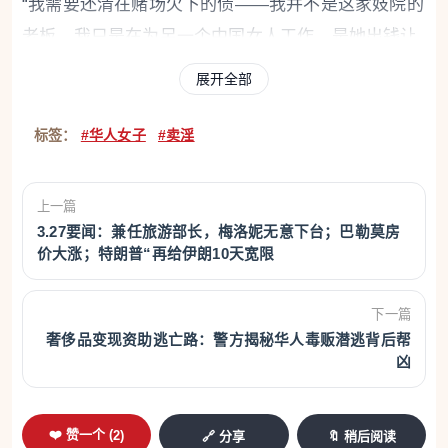
“我需要还清在赌场欠下的债——我并不是这家妓院的
老板，我只是在为另一个中国女人工作，是她出钱让
我管理这家应召站。”该女子在庭上如此陈述。事实
展开全部
上，警方在搜查她时确实发现了一张知名赌场的积分
卡。
标签：
#华人女子
#卖淫
此案的调查由特雷维索税务警方执行，并在检察院协
上一篇
调下进行，最终于3月10日在韦德拉戈将其逮捕。在
3.27要闻：兼任旅游部长，梅洛妮无意下台；巴勒莫房
价大涨；特朗普“再给伊朗10天宽限
美容中心内，调查人员还发现了一名同样来自中国、
无合法居留证件的女子。她通过互联网被该美容中心
下一篇
负责人联系上，并将性服务所得收入的50%交给负责
奢侈品变现资助逃亡路：警方揭秘华人毒贩潜逃背后帮
人。作为交换，该负责人为其提供食宿。卡斯泰尔夫
凶
兰科·韦内托警局的调查始于去年夏天，目前已查明多
名华人女性涉案。
❤️ 赞一个 (
2
)
🔗 分享
🔖 稍后阅读