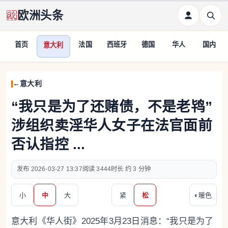
欧洲头条
首页
法国
西班牙
德国
华人
国内
意大利
意大利
“我只是为了还赌债，不是老鸨”
涉组织卖淫华人女子在法官面前
否认指控 ...
2026-03-27 13:37
3444
约 3 分钟
小
中
大
紧
松
◐
暖色
意大利《华人街》2025年3月23日消息：“我只是为了