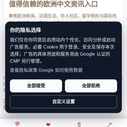
警方共确认了近900名客户（确切数字为885人），该
值得信赖的欧洲中文资讯入口
非法活动的营业额超过17万欧元，目前相关收入已被
聚焦欧洲新闻、法国生活、华人社区、留学移民与国际热
视为非法所得，正在接受税务调查。在突击搜查中，
点，提供及时、真实、实用的中文资讯，帮助海外华人快
警方在电表箱和一个特制的藏钱柜中发现了超过2000
你的隐私选择
速了解欧洲动态。
欧元现金。此外，还有大量非法所得被转移至境外，
我们仅在你同意后启用站内个性化、访问分析或启动
contact@xinouzhou.com
搜查中发现的汇款凭证证实了这一点。调查人员还在
广告服务。必要 Cookie 用于登录、安全及保存本次
服务支持、版权与合作：工作日优先处理站务、投稿与权
选择；广告的具体用途和服务商由 Google 认证的
美容中心外部的植物丛中发现了藏在塑料瓶内的数百
利通知
CMP 另行管理。
个避孕套，以及老鸨使用的三部手机。这些手机将接
查看隐私政策
Google 如何使用数据
受技术分析，以寻找更多涉案人员和全面掌握老鸨与
© 2026 新欧洲·欧洲头条. All Rights Reserved. 本网站持续优化
数百名客户之间的通信记录。
内容透明度、联系方式与用户权利说明，以提升品牌信任感和
全部接受
全部拒绝
站点完整度。
关于我们
法律声明
编辑规范
日期归档
隐私政策
Cookie 设置
——华人街网站 alexzou编译 消息参考：
自定义设置
服务条款
联系我们
trevisotoday.it 本编译内容仅为传递信息之目的，完
全基于原新闻网站对该事件的表述，不代表译者及本
💬
⌂
◎
❤
↗
🔖
↗
○