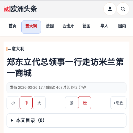
欧洲头条
首页
法国
西班牙
德国
华人
国内
意大利
意大利
郑东立代总领事一行走访米兰第
一商城
2026-03-26 17:48
467
约 2 分钟
小
中
大
紧
松
◐
暖色
本文目录（
0
）