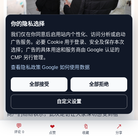
你的隐私选择
我们仅在你同意后启用站内个性化、访问分析或启动
广告服务。必要 Cookie 用于登录、安全及保存本次
选择；广告的具体用途和服务商由 Google 认证的
CMP 另行管理。
查看隐私政策
Google 如何使用数据
全部接受
全部拒绝
自定义设置
商户们纷纷表示，此次走访让大家深切感受到祖
（籍）国的关心与支持，进一步增强了发展信心和凝
💬
⌂
◎
❤
↗
🔖
↗
○
评论 0
首页
关注
热榜
我的
聚力。大家一致表示，将继续加强团结合作，依法诚
点赞
收藏
分享