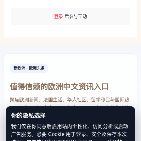
登录
后参与互动
新欧洲 · 欧洲头条
值得信赖的欧洲中文资讯入口
聚焦欧洲新闻、法国生活、华人社区、留学移民与国际热
点，提供及时、真实、实用的中文资讯，帮助海外华人快
你的隐私选择
速了解欧洲动态。
我们仅在你同意后启用站内个性化、访问分析或启动
contact@xinouzhou.com
广告服务。必要 Cookie 用于登录、安全及保存本次
服务支持、版权与合作：工作日优先处理站务、投稿与权