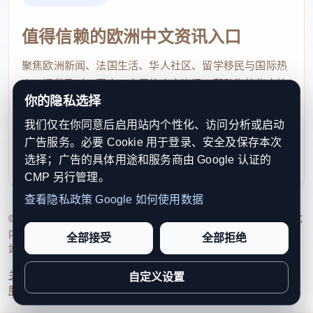
值得信赖的欧洲中文资讯入口
聚焦欧洲新闻、法国生活、华人社区、留学移民与国际热
点，提供及时、真实、实用的中文资讯，帮助海外华人快
你的隐私选择
速了解欧洲动态。
我们仅在你同意后启用站内个性化、访问分析或启动
contact@xinouzhou.com
广告服务。必要 Cookie 用于登录、安全及保存本次
服务支持、版权与合作：工作日优先处理站务、投稿与权
选择；广告的具体用途和服务商由 Google 认证的
利通知
CMP 另行管理。
查看隐私政策
Google 如何使用数据
© 2026 新欧洲·欧洲头条. All Rights Reserved. 本网站持续优化
内容透明度、联系方式与用户权利说明，以提升品牌信任感和
全部接受
全部拒绝
站点完整度。
关于我们
法律声明
编辑规范
日期归档
隐私政策
Cookie 设置
自定义设置
服务条款
联系我们