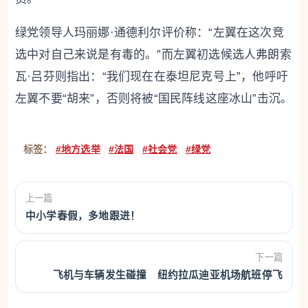
绿党领导人玛丽娜·通德利尔评价称：“左翼在这次竞
选中对自己来说是有毒的。”而左翼初选候选人弗朗索
瓦·吕芬则指出：“我们现在在泰坦尼克号上”，他呼吁
左翼不要“胡来”，否则将被“国民阵线这座冰山”击沉。
标签：
#地方选举
#法国
#社会党
#绿党
上一篇
中小学春假，多地跟进！
下一篇
飞机与车辆发生碰撞 纽约拉瓜迪亚机场航班停飞