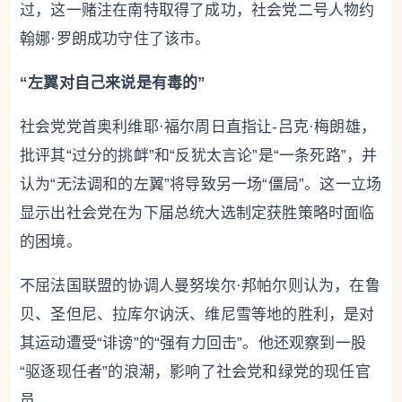
过，这一赌注在南特取得了成功，社会党二号人物约
翰娜·罗朗成功守住了该市。
“左翼对自己来说是有毒的”
社会党党首奥利维耶·福尔周日直指让-吕克·梅朗雄，
批评其“过分的挑衅”和“反犹太言论”是“一条死路”，并
认为“无法调和的左翼”将导致另一场“僵局”。这一立场
显示出社会党在为下届总统大选制定获胜策略时面临
的困境。
不屈法国联盟的协调人曼努埃尔·邦帕尔则认为，在鲁
贝、圣但尼、拉库尔讷沃、维尼雪等地的胜利，是对
其运动遭受“诽谤”的“强有力回击”。他还观察到一股
“驱逐现任者”的浪潮，影响了社会党和绿党的现任官
员。