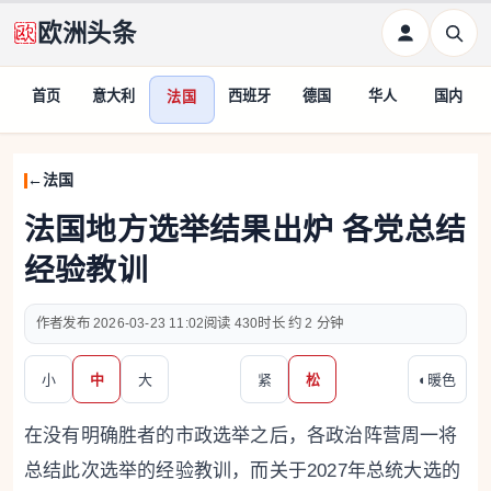
欧洲头条
首页
意大利
西班牙
德国
华人
国内
法国
法国
法国地方选举结果出炉 各党总结
经验教训
作者
2026-03-23 11:02
430
约 2 分钟
小
中
大
紧
松
◐
暖色
在没有明确胜者的市政选举之后，各政治阵营周一将
总结此次选举的经验教训，而关于2027年总统大选的