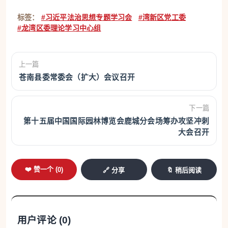
标签：
#习近平法治思想专题学习会
#湾新区党工委
#龙湾区委理论学习中心组
上一篇
苍南县委常委会（扩大）会议召开
下一篇
第十五届中国国际园林博览会鹿城分会场筹办攻坚冲刺
大会召开
❤️ 赞一个 (
0
)
🔗 分享
🔖 稍后阅读
用户评论 (
0
)