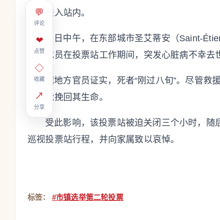
💬
不敢进入站内。
评论
当日中午，在东部城市圣艾蒂安（Saint-Ét
❤
点赞
团队成员在投票站工作期间，突发心脏病不幸去
◇
据地方官员证实，死者“刚过八旬”。尽管救
收藏
↗
仍未能挽回其生命。
分享
受此影响，该投票站被迫关闭三个小时，随
巡视投票站行程，并向家属致以哀悼。
标签：
#市镇选举第二轮投票