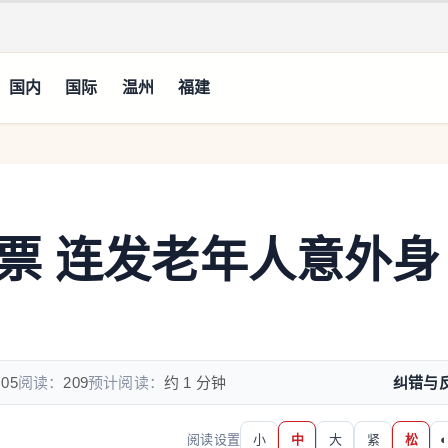
国内
国际
温州
福建
票 连发老年人意外身
:05
阅读：
209
预计阅读：
约 1 分钟
纠错与
阅读设置
小
中
大
紧
松
◐