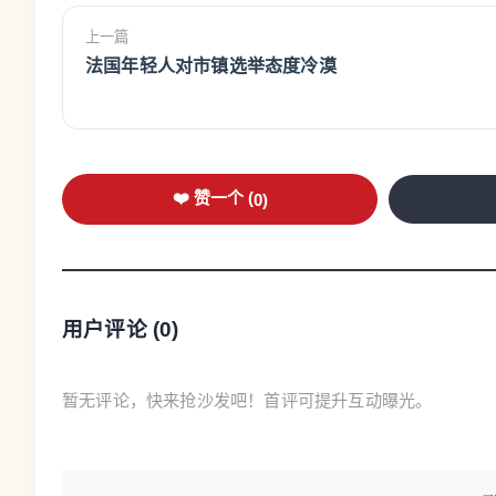
上一篇
法国年轻人对市镇选举态度冷漠
❤️ 赞一个 (
0
)
用户评论 (
0
)
暂无评论，快来抢沙发吧！首评可提升互动曝光。