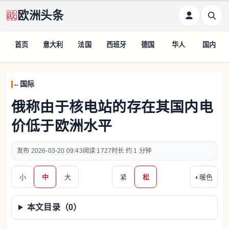
欧洲头条
首页
意大利
法国
西班牙
德国
华人
国内
国际
俄称由于核电站的存在其国内电
价低于欧洲水平
2026-03-20 09:43
1727
约 1 分钟
小
中
大
紧
松
◐
暖色
本文目录（
0
）