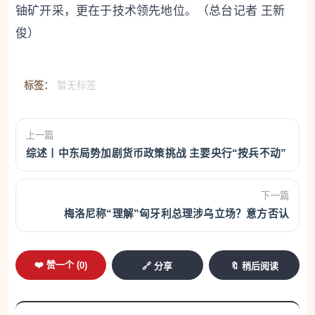
铀矿开采，更在于技术领先地位。（总台记者 王新
俊）
标签：
暂无标签
上一篇
综述丨中东局势加剧货币政策挑战 主要央行“按兵不动”
下一篇
梅洛尼称“理解”匈牙利总理涉乌立场？意方否认
❤️ 赞一个 (
0
)
🔗 分享
🔖 稍后阅读