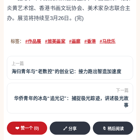
炎黄艺术馆、香港书画文玩协会、美术家杂志联合主
办。展览将持续至3月26日。(完)
标签：
#作品展
#旅美画家
#画廊
#香港
#马欣乐
上一篇
海归青年与“老数控”的创业记：接力跑出智造加速度
下一篇
华侨青年的冰岛“追光记”：捕捉极光踪迹，讲述极光故
事
❤️ 赞一个 (
0
)
🔗 分享
🔖 稍后阅读