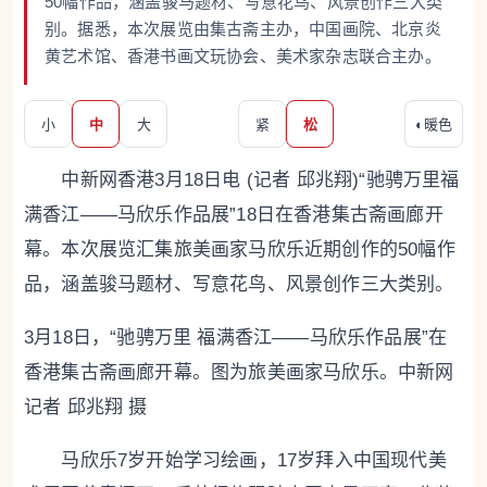
50幅作品，涵盖骏马题材、写意花鸟、风景创作三大类
别。据悉，本次展览由集古斋主办，中国画院、北京炎
黄艺术馆、香港书画文玩协会、美术家杂志联合主办。
小
中
大
紧
松
◐
暖色
中新网香港3月18日电 (记者 邱兆翔)“驰骋万里福
满香江——马欣乐作品展”18日在香港集古斋画廊开
幕。本次展览汇集旅美画家马欣乐近期创作的50幅作
品，涵盖骏马题材、写意花鸟、风景创作三大类别。
3月18日，“驰骋万里 福满香江——马欣乐作品展”在
香港集古斋画廊开幕。图为旅美画家马欣乐。中新网
记者 邱兆翔 摄
马欣乐7岁开始学习绘画，17岁拜入中国现代美