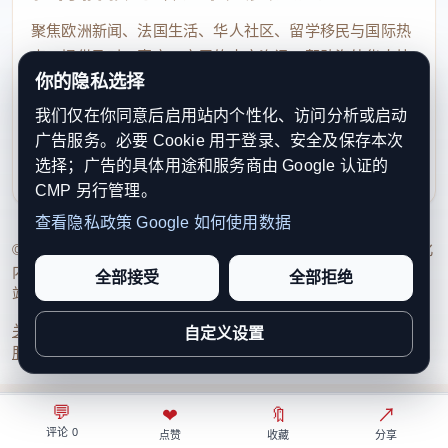
聚焦欧洲新闻、法国生活、华人社区、留学移民与国际热
点，提供及时、真实、实用的中文资讯，帮助海外华人快
你的隐私选择
速了解欧洲动态。
我们仅在你同意后启用站内个性化、访问分析或启动
contact@xinouzhou.com
广告服务。必要 Cookie 用于登录、安全及保存本次
服务支持、版权与合作：工作日优先处理站务、投稿与权
选择；广告的具体用途和服务商由 Google 认证的
利通知
CMP 另行管理。
查看隐私政策
Google 如何使用数据
© 2026 新欧洲·欧洲头条. All Rights Reserved. 本网站持续优化
内容透明度、联系方式与用户权利说明，以提升品牌信任感和
全部接受
全部拒绝
站点完整度。
关于我们
法律声明
编辑规范
日期归档
隐私政策
Cookie 设置
自定义设置
服务条款
联系我们
💬
⌂
◎
❤
↗
🔖
↗
○
评论 0
首页
关注
热榜
我的
点赞
收藏
分享