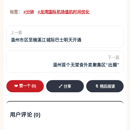
标签：
#分钟
#龙湾国际机场值机时间优化
上一篇
温州市区至楠溪江城际巴士明天开通
下一篇
温州首个无堂食外卖聚集区“出圈”
❤️ 赞一个 (
0
)
🔗 分享
🔖 稍后阅读
用户评论 (
0
)