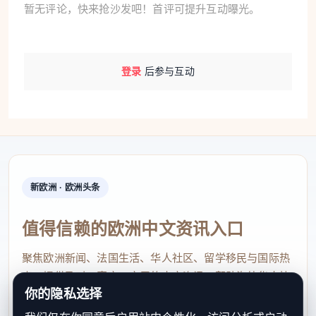
暂无评论，快来抢沙发吧！首评可提升互动曝光。
登录
后参与互动
新欧洲 · 欧洲头条
值得信赖的欧洲中文资讯入口
聚焦欧洲新闻、法国生活、华人社区、留学移民与国际热
点，提供及时、真实、实用的中文资讯，帮助海外华人快
你的隐私选择
速了解欧洲动态。