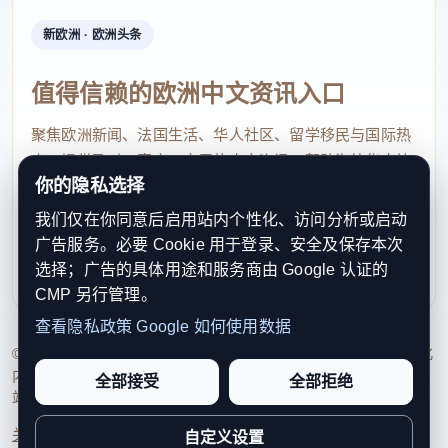
全。
新欧洲 · 欧洲头条
值得信赖的欧洲中文资讯入口
聚焦欧洲新闻、法国生活、华人社区、留学移民与国际热
点，提供及时、真实、实用的中文资讯，帮助海外华人快
你的隐私选择
速了解欧洲动态。
我们仅在你同意后启用站内个性化、访问分析或启动
contact@xinouzhou.com
广告服务。必要 Cookie 用于登录、安全及保存本次
服务支持、版权与合作：工作日优先处理站务、投稿与权
选择；广告的具体用途和服务商由 Google 认证的
利通知
CMP 另行管理。
2026年3月17日
陕西省高速公路实时路况
查看隐私政策
Google 如何使用数据
截至2026年3月17日07:30
© 2026 新欧洲·欧洲头条. All Rights Reserved. 本网站持续优化
内容透明度、联系方式与用户权利说明，以提升品牌信任感和
全部接受
全部拒绝
站点完整度。
除以下路段外
关于我们
法律声明
编辑规范
日期归档
隐私政策
Cookie 设置
自定义设置