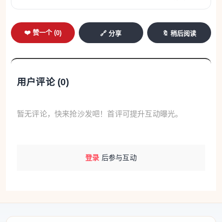
雪、高海拔山区局地大雪。
今天晚上：阴天。
❤️ 赞一个 (
0
)
🔗 分享
🔖 稍后阅读
最高气温：城区9℃，其他区县7℃～9℃；
最低气温：城区4℃，其他区县2℃～4℃。
用户评论 (
0
)
风向：西南，风力：2级，阵风5级。
暂无评论，快来抢沙发吧！首评可提升互动曝光。
今天西安市有小到中雨为主，南部山区有雨夹雪或小
到中雪、高海拔山区局地大雪，预计本轮过程于20时
前后逐渐结束。
登录
后参与互动
受降水影响，今天最高气温将降至9℃左右，期间伴
有5级左右阵风。降水期间道路湿滑，能见度较低，
高海拔山区道路结冰风险高，公众出行需注意交通安