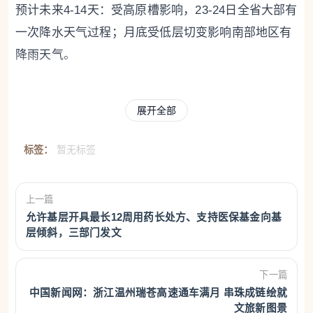
预计未来4-14天：受高原槽影响，23-24日全省大部有
一次降水天气过程；月底受低层切变影响南部地区有
降雨天气。
展开全部
标签：
暂无标签
上一篇
允许基层开具最长12周用药长处方、支持医保基金向基
层倾斜，三部门发文
西安早间天气预报
下一篇
今天白天：小到中雨，南部山区有雨夹雪或小到中
中国新闻网：浙江温州瑞苍高速通车满月 串珠成链绘就
文旅新图景