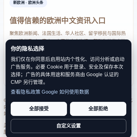
新欧洲 · 欧洲头条
值得信赖的欧洲中文资讯入口
聚焦欧洲新闻、法国生活、华人社区、留学移民与国际热
点，提供及时、真实、实用的中文资讯，帮助海外华人快
你的隐私选择
速了解欧洲动态。
我们仅在你同意后启用站内个性化、访问分析或启动
contact@xinouzhou.com
广告服务。必要 Cookie 用于登录、安全及保存本次
服务支持、版权与合作：工作日优先处理站务、投稿与权
选择；广告的具体用途和服务商由 Google 认证的
利通知
CMP 另行管理。
查看隐私政策
Google 如何使用数据
© 2026 新欧洲·欧洲头条. All Rights Reserved. 本网站持续优化
内容透明度、联系方式与用户权利说明，以提升品牌信任感和
全部接受
全部拒绝
站点完整度。
关于我们
法律声明
编辑规范
日期归档
隐私政策
Cookie 设置
自定义设置
服务条款
联系我们