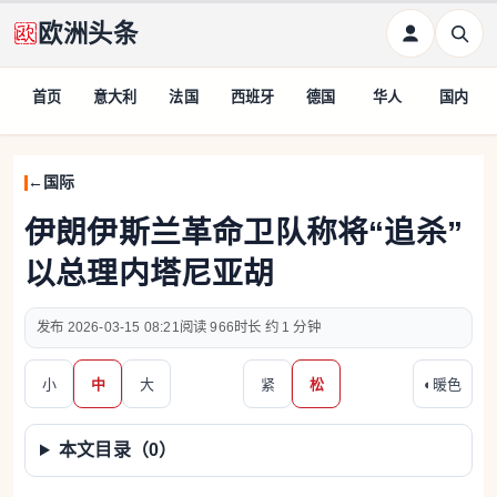
欧洲头条
首页
意大利
法国
西班牙
德国
华人
国内
国际
伊朗伊斯兰革命卫队称将“追杀”
以总理内塔尼亚胡
2026-03-15 08:21
966
约 1 分钟
小
中
大
紧
松
◐
暖色
本文目录（
0
）