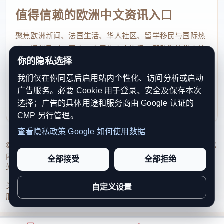
值得信赖的欧洲中文资讯入口
聚焦欧洲新闻、法国生活、华人社区、留学移民与国际热
点，提供及时、真实、实用的中文资讯，帮助海外华人快
你的隐私选择
速了解欧洲动态。
我们仅在你同意后启用站内个性化、访问分析或启动
contact@xinouzhou.com
广告服务。必要 Cookie 用于登录、安全及保存本次
服务支持、版权与合作：工作日优先处理站务、投稿与权
选择；广告的具体用途和服务商由 Google 认证的
利通知
CMP 另行管理。
查看隐私政策
Google 如何使用数据
© 2026 新欧洲·欧洲头条. All Rights Reserved. 本网站持续优化
内容透明度、联系方式与用户权利说明，以提升品牌信任感和
全部接受
全部拒绝
站点完整度。
关于我们
法律声明
编辑规范
日期归档
隐私政策
Cookie 设置
自定义设置
服务条款
联系我们