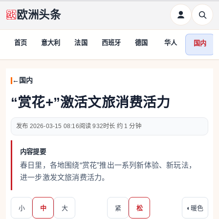
欧洲头条
首页
意大利
法国
西班牙
德国
华人
国内
国内
“赏花+”激活文旅消费活力
2026-03-15 08:16
932
约 1 分钟
内容提要
春日里，各地围绕“赏花”推出一系列新体验、新玩法，
进一步激发文旅消费活力。
小
中
大
紧
松
◐
暖色