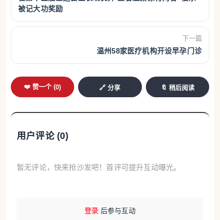
被记大功奖励
亲戚那边借的。但无论压力多大，我们都会想尽办法
把孩子治好。”潘女士语气坚定。
下一篇
温州58家医疗机构开设早孕门诊
两校区师生齐捐款，盼小吴早日康复
小吴的病情牵动着全校师生的心。3月8日，金老
❤️ 赞一个 (
0
)
🔗 分享
🔖 稍后阅读
师带着班里孩子的祝福去探望小吴，希望她乐观面对
未来。学校党总支书记罗小建和校长吴镇了解情况
后，当即建议结合“学雷锋月”主题活动，在全校范围
用户评论 (
0
)
内发起爱心捐款。
在学校支持下，金老师所在班级的师生们排演了
暂无评论，快来抢沙发吧！首评可提升互动曝光。
情景剧《空着的座位》，舞台上那个空荡荡的座位，
触动了在场师生的心弦。演出结束，捐款倡议迅速传
遍两个校区。一张张纸币汇集而来，有的是积攒许久
登录
后参与互动