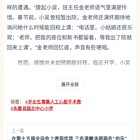
样的遭遇。”提起小吴，班主任金老师语气里满是怜
惜。春节前，小吴曾短暂出院，金老师还满怀期待地
询问她什么时候能回校上课：“电话里，小姑娘还很乐
观：‘老师，把我的座位和新书都留着，等我出了院就
回来上课’。”金老师回忆道，声音有些哽咽。
然而，病情并未如预期般好转。临近开学，小吴
进食后仍频繁出现呕吐、疼痛症状。3月9日，小吴至
杭州接受进一步诊疗。
展开全部
“检查结果说，这个病与孩子的遗传基因突变有
标签：
#岁女生筹集人工心脏手术费
关。”小吴妈妈潘女士告诉记者，医生建议待孩子病情
#永嘉县瓯北中心小学
稳定后，再研判人工心脏手术的具体方案。“我们了解
了一下，人工心脏手术的费用需要四五十万元。我们
上一篇
家里条件并不富裕，此前在温州的治疗费用，都是从
在第十五届全运会上表现优异 三名温籍泳将两名“伯乐”