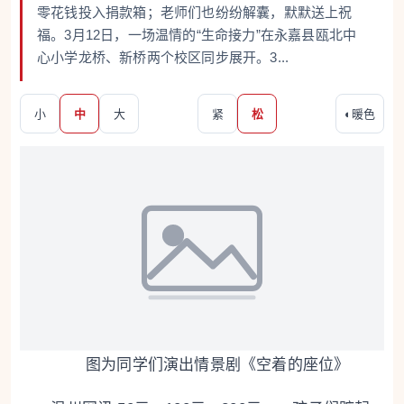
零花钱投入捐款箱；老师们也纷纷解囊，默默送上祝
福。3月12日，一场温情的“生命接力”在永嘉县瓯北中
心小学龙桥、新桥两个校区同步展开。3...
小
中
大
紧
松
◐
暖色
图为同学们演出情景剧《空着的座位》