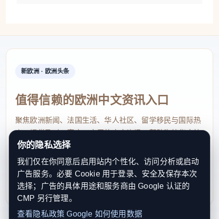
的零花钱，有的是春节收到的压岁钱，还有的是帮父
母做家务赚来的“工时费”。
同班同学小林捐出了自己积攒的1000元零花钱。
“印象特别深，不只是因为金额大，更是因为她的坚
新欧洲 · 欧洲头条
决，说想尽一份力。”金老师事后了解到，小林的妈妈
十分支持女儿的善举，孩子的初衷朴实且温暖：同学
值得信赖的欧洲中文资讯入口
有困难，互相帮助是应该的。
聚焦欧洲新闻、法国生活、华人社区、留学移民与国际热
来自龙桥校区三年级的小陈也毫不犹豫地捐了
点，提供及时、真实、实用的中文资讯，帮助海外华人快
你的隐私选择
速了解欧洲动态。
500元，其中200元是她攒了数月的零花钱，另外300
我们仅在你同意后启用站内个性化、访问分析或启动
元是她妈妈朱女士的额外支持。“其实挺惊讶的，平时
contact@xinouzhou.com
广告服务。必要 Cookie 用于登录、安全及保存本次
她连零食都舍不得买。一听说学校里有人需要捐款治
服务支持、版权与合作：工作日优先处理站务、投稿与权
选择；广告的具体用途和服务商由 Google 认证的
利通知
病，二话不说就要捐，还怕捐少了、捐慢了影响同学
CMP 另行管理。
治疗。我觉得她这份心意特别有正能量，索性支持她
查看隐私政策
Google 如何使用数据