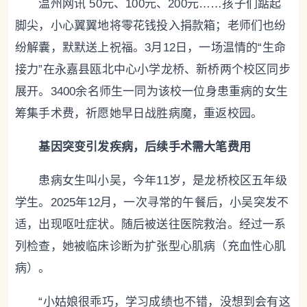
温州网讯 50元、100元、200元……孩子们踮起
脚尖，小心翼翼地将零花钱投入捐款箱；老师们也纷
纷解囊，默默送上祝福。3月12日，一场温情的“生命
接力”在永嘉县瓯北中心小学龙桥、新桥两个校区同步
展开。3400余名师生一同为该校一位身患重病的女生
筹集手术费，祈愿她早日战胜病魔，重返校园。
基因突变引发疾病，后续手术需大笔费用
患病女生叫小吴，今年11岁，是龙桥校区五年级
学生。2025年12月，一次寻常的午餐后，小吴突发不
适，出现呕吐症状。随后被送往医院救治。经过一系
列检查，她被临床诊断为扩张型心肌病（充血性心肌
病）。
“小姑娘很乖巧，学习成绩也不错，没想到会有这