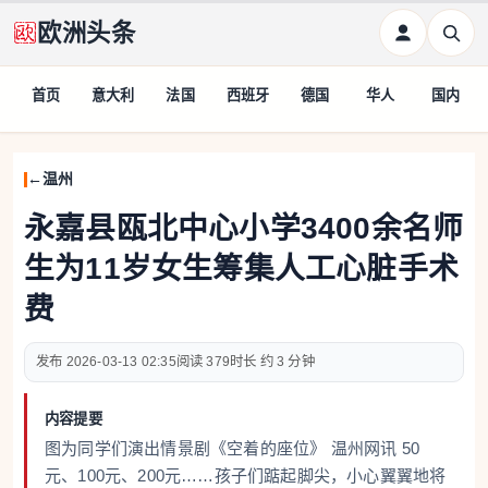
欧洲头条
首页
意大利
法国
西班牙
德国
华人
国内
温州
永嘉县瓯北中心小学3400余名师
生为11岁女生筹集人工心脏手术
费
2026-03-13 02:35
379
约 3 分钟
内容提要
图为同学们演出情景剧《空着的座位》 温州网讯 50
元、100元、200元……孩子们踮起脚尖，小心翼翼地将