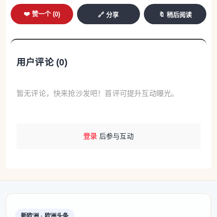
信息归集之后，学校会为有需求的学生，引入一些培
❤️ 赞一个 (
0
)
🔗 分享
🔖 稍后阅读
训资源，帮助他们更好了解“三一”考试流程。
他认为，有4类学生适合报考“三一”。一是最容易
在“三一”中获得质的飞跃的学生，即预估通过高考上
用户评论 (
0
)
不了本科的学生，可以通过这条途径，“跳一跳”进入
本科；二是在特控线附近的考生，可以通过“三一”招
暂无评论，快来抢沙发吧！首评可提升互动曝光。
考方式“冲一冲”进入心仪的高校；三是考试发挥不稳
定，尤其是语数英或选考学科不稳定，高考预估分数
可能到不了通过“三一”能被录取的高校分数线，这类
登录
后参与互动
考生可以通过三位一体“稳一稳”来作一个保底，尽量
减少高考失误带来的影响；四是学考发挥出色、A类
较多或者在各类竞赛中获有奖项的孩子。许多高校“三
一”综合成绩要求学考比重为20%，学考折算分数高有
一定优势。当然，如果首考分数超过400分，那么省
新欧洲 · 欧洲头条