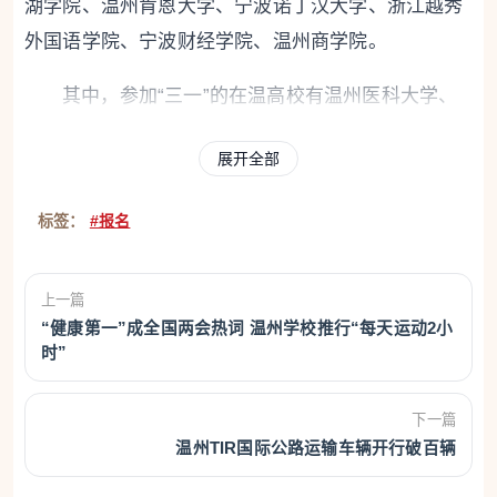
湖学院、温州肯恩大学、宁波诺丁汉大学、浙江越秀
外国语学院、宁波财经学院、温州商学院。
其中，参加“三一”的在温高校有温州医科大学、
温州大学、温州肯恩大学、温州商学院，招生总计划
展开全部
数分别为200人、360人、150人、300人。
“我们学校的学生通常是在高一下学期准备学考
标签：
#报名
时，了解到‘三一’这项政策的。它的报考门槛直接与学
考等级挂钩，因此，班主任和科任老师都会提醒有意
上一篇
愿报考的学生，要认真对待学考。”省特级教师、瓯海
“健康第一”成全国两会热词 温州学校推行“每天运动2小
时”
中学资深班主任、高考志愿填报专家郑小侠介绍，学
校通常会在首考结束后，统计学生的“三一”报考意
下一篇
愿。老师会综合分析学生的平时实力与学考成绩，对
温州TIR国际公路运输车辆开行破百辆
报考学校的选择提供建议，避免盲目贪多报考。而在