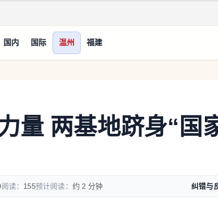
国内
国际
温州
福建
力量 两基地跻身“国
9
阅读：
155
预计阅读：
约 2 分钟
纠错与