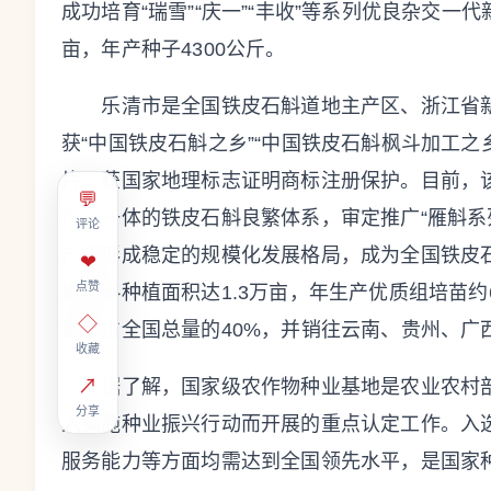
成功培育“瑞雪”“庆一”“丰收”等系列优良杂交一代
亩，年产种子4300公斤。
乐清市是全国铁皮石斛道地主产区、浙江省新“
获“中国铁皮石斛之乡”“中国铁皮石斛枫斗加工之
片，获国家地理标志证明商标注册保护。目前，
💬
广于一体的铁皮石斛良繁体系，审定推广“雁斛系列
评论
产业形成稳定的规模化发展格局，成为全国铁皮石
❤
点赞
皮石斛种植面积达1.3万亩，年生产优质组培苗约
◇
量约占全国总量的40%，并销往云南、贵州、广
收藏
↗
据了解，国家级农作物种业基地是农业农村部
分享
入实施种业振兴行动而开展的重点认定工作。入
服务能力等方面均需达到全国领先水平，是国家