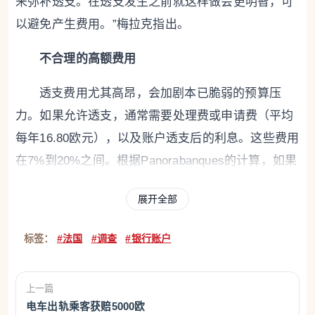
来弥补透支。在透支发生之前就这样做会更明智，可
以避免产生费用。”梅拉克指出。
不合理的高额费用
透支费用尤其高昂，会加剧本已脆弱的预算压
力。如果允许透支，通常需要处理费或申请费（平均
每年16.80欧元），以及账户透支后的利息。这些费用
在7%到20%之间。根据Panorabanques的计算，如果
透支350欧元，期限为7天，利率为14%，则利息总额
展开全部
为93欧分。
标签：
#法国
#调查
#银行账户
但在许多金融机构，总费用会大幅上升：46%的
银行会对透支收取最低固定费用，通常针对400欧元
以下的透支。这是如何运作的呢？当客户的透支费用
上一篇
低于此金额时，银行会收取这笔最低固定费用，该费
电车出轨乘客获赔5000欧