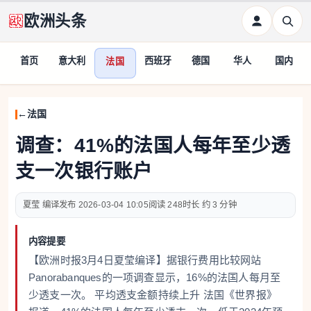
欧洲头条
首页
意大利
西班牙
德国
华人
国内
法国
法国
调查：41%的法国人每年至少透
支一次银行账户
夏莹 编译
2026-03-04 10:05
248
约 3 分钟
内容提要
【欧洲时报3月4日夏莹编译】据银行费用比较网站
Panorabanques的一项调查显示，16%的法国人每月至
少透支一次。 平均透支金额持续上升 法国《世界报》