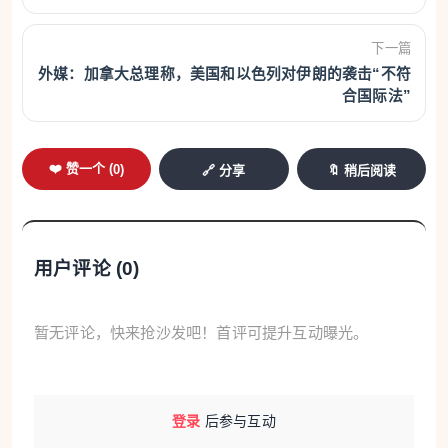
用从每季度1.50欧元到10欧元不等。
下一篇
“这是一种极其不合理的做法，法国消费者协会
外媒：加拿大总理称，美国和以色列对伊朗的袭击“不符
合国际法”
UFC-Que Choisir多年来一直谴责这种做法：与透支
利息相比，这些最低固定费用远远高于法定最高利
率。”UFC-Que Choisir的银行和保险项目负责人朱丽
❤️ 赞一个 (
0
)
🔗 分享
🔖 稍后阅读
叶·伍兹（Juliette Woods）解释道。“这项收费项目存
在争议，但目前却被允许，因为小额透支暂时不受法
定最高利率的限制。”
用户评论 (
0
)
自11月20日起，情况将有所改变。届时，金额低
暂无评论，快来抢沙发吧！首评可提升互动曝光。
于200欧元且期限不足一个月的透支将纳入欧洲消费
信贷法规的管辖范围——金额更高的透支已包含在
内。“小额透支的成本现在将以法定最高利率为上限：
登录
后参与互动
因此理论上，银行将不得不取消这些最低固定费用。”