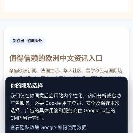
梅拉克解释道。这对客户来说是个好消息。
“我们对此表示欢迎。但我们必须警惕可能出现的
意外后果。”伍兹补充道。
新欧洲 · 欧洲头条
例如，欧盟指令要求银行在授予客户透支额度之
前评估其信用状况。“我们担心银行会拒绝向一些财务
值得信赖的欧洲中文资讯入口
状况脆弱的客户提供透支额度，这将导致支付违约和
聚焦欧洲新闻、法国生活、华人社区、留学移民与国际热
未经授权的透支，并产生更高的费用，”伍兹继续说
点，提供及时、真实、实用的中文资讯，帮助海外华人快
道。已享受透支额度的客户则不受此新规约束。 “这
你的隐私选择
速了解欧洲动态。
可能会让一些客户不敢更换银行，因为他们担心无法
我们仅在你同意后启用站内个性化、访问分析或启动
contact@xinouzhou.com
协商透支额度。”梅拉克补充道。
广告服务。必要 Cookie 用于登录、安全及保存本次
服务支持、版权与合作：工作日优先处理站务、投稿与权
选择；广告的具体用途和服务商由 Google 认证的
利通知
（编辑：莹莹）
CMP 另行管理。
查看隐私政策
Google 如何使用数据