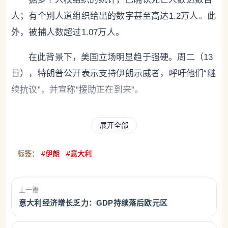
人；有个别人道组织给出的数字甚至高达1.2万人。此
外，被捕人数超过1.07万人。
在此背景下，美国立场明显趋于强硬。周二（13
日），特朗普公开表示支持伊朗示威者，呼吁他们“继
续抗议”，并宣称“援助正在到来”。
相关言论加剧了外界对美方介入的担忧。当被路
展开全部
透社追问“援助”具体含义时，特朗普仅回应：“你们会
知道的。”同时，他敦促所有美国公民立即离开伊朗。
标签：
#伊朗
#意大利
在实质行动上，美国已率先在经济层面出手。周
一（12日），特朗普通过社交媒体宣布，已签署一项
上一篇
意大利经济增长乏力：GDP持续落后欧元区
立即生效的行政命令：对任何与伊朗进行商业往来的
国家征收25%的关税，适用于与美国的所有商业往