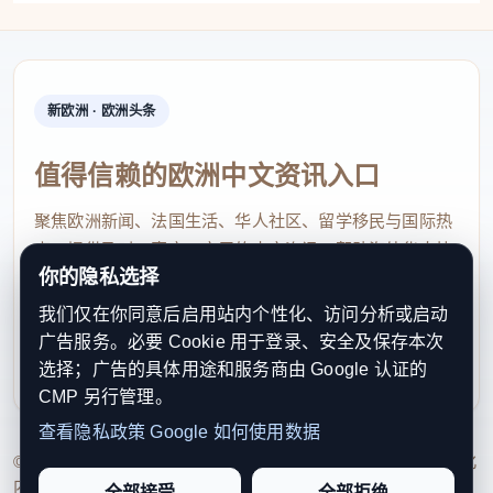
据路透社援引伊朗官员消息报道，伊朗已向沙特
阿拉伯、阿联酋和土耳其等周边国家发出明确通报，
位于上述国家境内的美军基地将可成为打击目标。
新欧洲 · 欧洲头条
·中国表示希望并支持伊朗保持国家稳定
值得信赖的欧洲中文资讯入口
中国外交部发言人毛宁今天（14日）在回答记者
有关伊朗局势的提问时表示：“中方已多次表明立场。
聚焦欧洲新闻、法国生活、华人社区、留学移民与国际热
点，提供及时、真实、实用的中文资讯，帮助海外华人快
我们希望伊朗政府和人民克服当前困难，维护国家稳
你的隐私选择
速了解欧洲动态。
定。我们反对外部势力干涉别国内政，不赞成在国际
我们仅在你同意后启用站内个性化、访问分析或启动
contact@xinouzhou.com
关系中使用或威胁使用武力。希望各方多做有利于中
广告服务。必要 Cookie 用于登录、安全及保存本次
服务支持、版权与合作：工作日优先处理站务、投稿与权
东和平稳定的事。”
选择；广告的具体用途和服务商由 Google 认证的
利通知
CMP 另行管理。
毛宁此前表示，中方正在密切关注伊朗局势的发
查看隐私政策
Google 如何使用数据
展，将会采取一切必要措施保护中国公民的安全。
© 2026 新欧洲·欧洲头条. All Rights Reserved. 本网站持续优化
内容透明度、联系方式与用户权利说明，以提升品牌信任感和
全部接受
全部拒绝