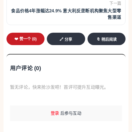
下一篇
来。
食品价格4年涨幅达24.9% 意大利反垄断机构聚焦大型零
售渠道
特朗普强调这是一项“最终且可不更改”的措施。
据美国媒体报道，特朗普政府目前正评估多种应
❤️ 赞一个 (
0
)
🔗 分享
🔖 稍后阅读
对选项，包括进一步加码制裁、动用网络手段，甚至
不排除军事打击的可能性。不过，白宫消息人士强
调，相关讨论仍处于评估阶段，尚未进入正式决策程
用户评论 (
0
)
序。
据路透社最新报道，两位欧洲官员表示，“美国很
暂无评论，快来抢沙发吧！首评可提升互动曝光。
可能在接下来24小时内对伊朗发动袭击”。
伊朗方面警告称，一旦遭到美国攻击，将对周边
登录
后参与互动
地区的美军基地实施打击。