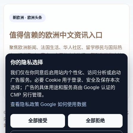
天气；避免疲劳和酒后驾驶，警惕“好心人”佯装提醒
车况异常而实施盗窃，提防行车途中砸窗抢劫；停车
新欧洲 · 欧洲头条
时锁好车门，勿在车内遗留任何物品。
值得信赖的欧洲中文资讯入口
案例五：张女士在埃菲尔铁塔附近遇到有人进行“街
聚焦欧洲新闻、法国生活、华人社区、留学移民与国际热
头猜球”的赌博游戏（即向行人展示一个小球和三个
点，提供及时、真实、实用的中文资讯，帮助海外华人快
碗，然后打乱次序让人猜小球在哪个碗里），张女士
你的隐私选择
速了解欧洲动态。
试了几把均“铩羽而归”，损失了数百欧元。
我们仅在你同意后启用站内个性化、访问分析或启动
contact@xinouzhou.com
广告服务。必要 Cookie 用于登录、安全及保存本次
领事提醒：此类骗局在网上有很多揭秘视频，法国媒
服务支持、版权与合作：工作日优先处理站务、投稿与权
选择；广告的具体用途和服务商由 Google 认证的
利通知
体也进行过报道，其实所有的输赢都被精心设计过，
CMP 另行管理。
只有团伙里的托儿能猜中。请大家提前了解旅游景点
查看隐私政策
Google 如何使用数据
周边常见诈骗场景，不要有看热闹、贪便宜等心理，
© 2026 新欧洲·欧洲头条. All Rights Reserved. 本网站持续优化
内容透明度、联系方式与用户权利说明，以提升品牌信任感和
应对此类把戏最好的方法就是不围观、不参与。
全部接受
全部拒绝
站点完整度。