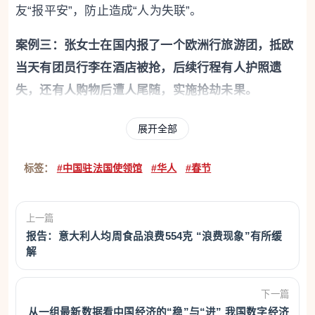
友“报平安”，防止造成“人为失联”。
案例三：张女士在国内报了一个欧洲行旅游团，抵欧
当天有团员行李在酒店被抢，后续行程有人护照遗
失，还有人购物后遭人尾随，实施抢劫未果。
领事提醒：请大家保管好自己的身份证件和贵重物
展开全部
品，护照首页、签证、入境章留存复印件或手机拍照
标签：
#中国驻法国使领馆
#华人
#春节
备用；购物、拍照时安排专人看管行李，做到包不离
手，购物后就近上车，避免被不法分子尾随；办理入
住和退房手续时留意周围是否有可疑人员，将行李置
上一篇
于双手可控、视野可及的范围内；团队尽量结伴而行
报告：意大利人均周食品浪费554克 “浪费现象”有所缓
解
并相互提醒。
如护照遗失，请尽快联系就近的中国驻外使领馆，并
下一篇
从一组最新数据看中国经济的“稳”与“进” 我国数字经济