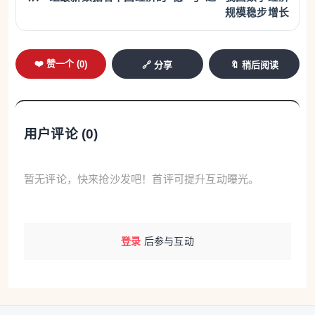
通过中国领事APP提交申请补办临时旅行证件。
规模稳步增长
案例四：林先生搭乘出租车前往机场，付款时司机表
示因没有零钱无法收取现金，林先生遂选择刷卡，下
❤️ 赞一个 (
0
)
🔗 分享
🔖 稍后阅读
车后收到国内银行短信才发现银行卡被盗刷，而司机
提供的发票显示时间为2023年。
用户评论 (
0
)
领事提醒：请大家乘坐正规出租车或选择信誉良好的
网约车平台，尽量使用芯片卡或小额现金支付车费，
暂无评论，快来抢沙发吧！首评可提升互动曝光。
付款前确认刷卡机与计价器金额一致，勿将银行卡交
由司机操作，勿轻信“刷卡机不显示付款金额”等托
词，如有异常立即停止支付。
登录
后参与互动
如选择自驾，请选择有资质、信誉好的租车公司，认
真阅读合同和保险条款，前往部分山区需按规定配备
雪地轮胎等防滑设施；注意雨雪、冻害、大雾等不利