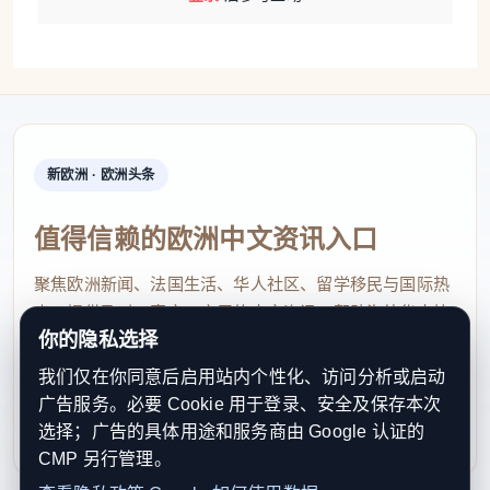
申请也开始增加。
据福音派新闻社（epd）报道，截至2025年10
月，约有一半主动申请者为未曾服役者，显示新世代
年轻人对服役问题的态度出现转变。分析指出，愈来
愈多民众选择提前申请拒服兵役，因应潜在上战场风
新欧洲 · 欧洲头条
险。
值得信赖的欧洲中文资讯入口
聚焦欧洲新闻、法国生活、华人社区、留学移民与国际热
点，提供及时、真实、实用的中文资讯，帮助海外华人快
你的隐私选择
速了解欧洲动态。
我们仅在你同意后启用站内个性化、访问分析或启动
contact@xinouzhou.com
广告服务。必要 Cookie 用于登录、安全及保存本次
服务支持、版权与合作：工作日优先处理站务、投稿与权
选择；广告的具体用途和服务商由 Google 认证的
利通知
CMP 另行管理。