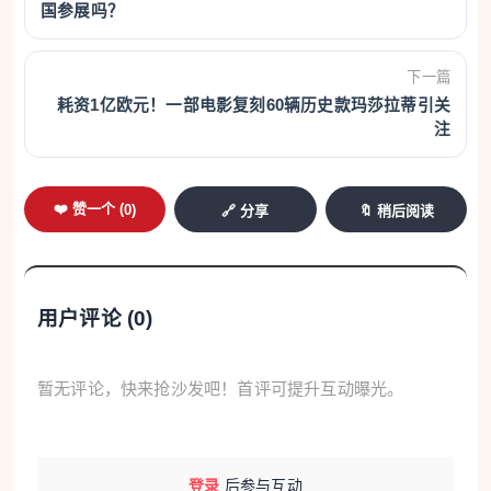
国参展吗？
从事持武器的战争服役”，确保个人信仰与思想自由；
即便在战时状态，个人仍可依法主张因良心拒服兵
下一篇
役。
耗资1亿欧元！一部电影复刻60辆历史款玛莎拉蒂引关
注
德国《奥格斯堡日报》日前引述联邦家庭与公民
社会事务局（BAFzA）公布的最新数据指出，去年该
❤️ 赞一个 (
0
)
🔗 分享
🔖 稍后阅读
机构共收到3867份良心拒服兵役者申请，较前一年成
长72%，同时也创下多年来的最高纪录。
仅在去年12月5日，也就是联邦议院通过《兵役
用户评论 (
0
)
制度现代化法》的当天，就收到了371份申请，几乎
是2021年全年申请数量的两倍。
暂无评论，快来抢沙发吧！首评可提升互动曝光。
拒服兵役人数上升并非首次。自2022年俄乌战争
爆发后，德国社会对战争风险的讨论升温，拒服兵役
登录
后参与互动