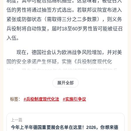
制度，其中可能包括随机抽签。这意味着，被征召入
伍的男性将通过抽签方式选出。若联邦议院宣布进入
紧张或防御状态（需取得三分之二多数票），则义务
兵役制将自动恢复，届时18至60岁男性皆可能被征召
入伍。
现在，德国社会认为欧洲战争风险增加，并对美
国的安全承诺产生怀疑，实施《兵役制度现代化
法》，是为了在2035年之前将德国联邦国防军的兵
力，从目前约18.4万人，增加至25.5万至27万人之
展开全部
间。
标签：
#兵役制度现代化法
#实施引争议
年轻人对服役的态度出现转变
德国基本法（即德国宪法）第4条第3项明文保障
上一篇
拒服兵役的权利，规定“任何人不得违背其良心，被迫
今年上半年德国重要展会名单在这里！2026，你想来德