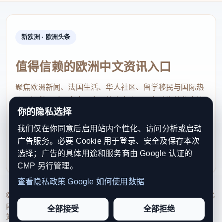
新欧洲 · 欧洲头条
值得信赖的欧洲中文资讯入口
聚焦欧洲新闻、法国生活、华人社区、留学移民与国际热
点，提供及时、真实、实用的中文资讯，帮助海外华人快
你的隐私选择
速了解欧洲动态。
我们仅在你同意后启用站内个性化、访问分析或启动
contact@xinouzhou.com
广告服务。必要 Cookie 用于登录、安全及保存本次
服务支持、版权与合作：工作日优先处理站务、投稿与权
选择；广告的具体用途和服务商由 Google 认证的
利通知
CMP 另行管理。
查看隐私政策
Google 如何使用数据
© 2026 新欧洲·欧洲头条. All Rights Reserved. 本网站持续优化
内容透明度、联系方式与用户权利说明，以提升品牌信任感和
全部接受
全部拒绝
站点完整度。