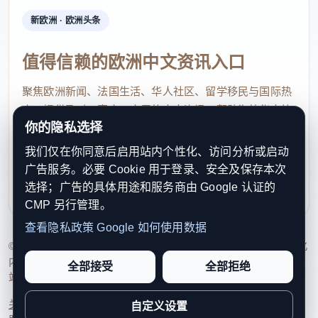
新欧洲 · 欧洲头条
值得信赖的欧洲中文资讯入口
聚焦欧洲新闻、法国生活、华人社区、留学移民与国际热
点，提供及时、真实、实用的中文资讯，帮助海外华人快
你的隐私选择
速了解欧洲动态。
我们仅在你同意后启用站内个性化、访问分析或启动
contact@xinouzhou.com
广告服务。必要 Cookie 用于登录、安全及保存本次
服务支持、版权与合作：工作日优先处理站务、投稿与权
选择；广告的具体用途和服务商由 Google 认证的
利通知
CMP 另行管理。
查看隐私政策
Google 如何使用数据
© 2026 新欧洲·欧洲头条. All Rights Reserved. 本网站持续优化
内容透明度、联系方式与用户权利说明，以提升品牌信任感和
全部接受
全部拒绝
站点完整度。
关于我们
法律声明
编辑规范
日期归档
隐私政策
Cookie 设置
自定义设置