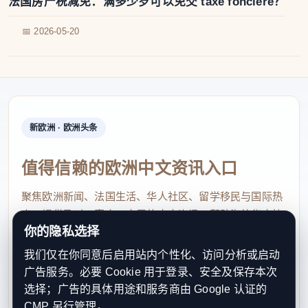
法国房产税减免：满多少岁可以免交 taxe foncière？
📅 2026-05-20
新欧洲 · 欧洲头条
值得信赖的欧洲中文资讯入口
聚焦欧洲新闻、法国生活、华人社区、留学移民与国际热
点，提供及时、真实、实用的中文资讯，帮助海外华人快
你的隐私选择
速了解欧洲动态。
我们仅在你同意后启用站内个性化、访问分析或启动
contact@xinouzhou.com
广告服务。必要 Cookie 用于登录、安全及保存本次
服务支持、版权与合作：工作日优先处理站务、投稿与权
选择；广告的具体用途和服务商由 Google 认证的
利通知
CMP 另行管理。