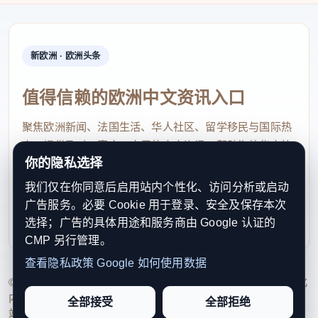
新欧洲 · 欧洲头条
值得信赖的欧洲中文资讯入口
聚焦欧洲新闻、法国生活、华人社区、留学移民与国际热
点，提供及时、真实、实用的中文资讯，帮助海外华人快
你的隐私选择
速了解欧洲动态。
我们仅在你同意后启用站内个性化、访问分析或启动
contact@xinouzhou.com
广告服务。必要 Cookie 用于登录、安全及保存本次
服务支持、版权与合作：工作日优先处理站务、投稿与权
选择；广告的具体用途和服务商由 Google 认证的
利通知
CMP 另行管理。
查看隐私政策
Google 如何使用数据
© 2026 新欧洲·欧洲头条. All Rights Reserved. 本网站持续优化
内容透明度、联系方式与用户权利说明，以提升品牌信任感和
全部接受
全部拒绝
站点完整度。